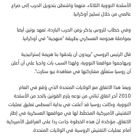
الأسلحة النووية الثلاثاء، متهما واشنطن بتحويل الحرب إلى صراع
عالمي من خلال تسليح أوكرانيا.
وفي خطاب للروس يذكر بزمن الحرب الباردة، تعهد بوتين أيضا
بمواصلة هجومه العسكري بطريقة “منهجية” في أوكرانيا.
قال الرئيس الروسي “يريدون أن يلحقوا بنا هزيمة إستراتيجية
ويهاجموا مواقعنا النووية، ولهذا السبب بات واجبا علي أن أُعلن
أن روسيا ستعلّق مشاركتها في معاهدة نيو ستارت”.
ويعدّ هذا الاتفاق مع الولايات المتحدة الذي وُقع في العام
2010 آخر اتفاق ثنائي من نوعه يلزم القوتين بالحد من الأسلحة
النووية. وكانت روسيا قد أعلنت في بداية أغسطس تعليق عمليات
التفتيش الأميركية المخطّط لها في مواقعها العسكرية في إطار
الاتفاق، مؤكدة أنّ هذه الخطوة جاءت ردا على العراقيل الأميركية
أمام عمليات التفتيش الروسية في الولايات المتحدة.