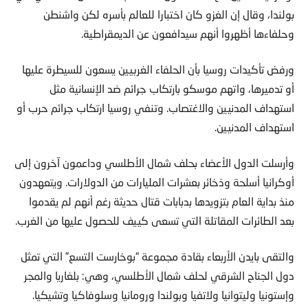
بولندا، وقال إن الغزو كان اختبارا للعالم بأسره لكن واشنطن
وحلفاءها أظهروا أنهم سيدافعون عن الديمقراطية.
ورفض تأكيدات روسيا بأن الحلفاء الغربيين يسعون للسيطرة عليها
أو تدميرها، واتهم موسكو بارتكاب جرائم ضد الإنسانية مثل
استهداف المدنيين والاغتصاب. وتنفي روسيا ارتكاب جرائم حرب أو
استهداف المدنيين.
وأرسلت الدول الأعضاء بحلف شمال الأطلسي وداعمون آخرون إلى
أوكرانيا أسلحة وذخائر بعشرات المليارات من الدولارات. ويتعهدون
منذ بداية العام بتزويدها بدبابات قتال حديثة رغم أنهم لم يقدموا
بعد الطائرات المقاتلة التي تسعى كييف للحصول عليها من الغرب.
والتقى بايدن الأربعاء بقادة مجموعة “بوخارست التسع” التي تمثل
دول الجناح الشرقي لحلف شمال الأطلسي، وهي: بلغاريا والمجر
وإستونيا وليتوانيا ولاتفيا وبولندا ورومانيا وسلوفاكيا وتشيكيا.