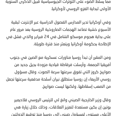
مما يسلط الضوء على التوترات الجيوسياسية قبيل الذكرى السنوية
الأولى لبداية الغزو الروسي لأوكرانيا.
وفي أوكرانيا تدير المدارس الفصول الدراسية عبر الإنترنت لبقية
الأسبوع خشية تصاعد الهجمات الصاروخية الروسية بعد مرور عام
على بداية هجوم موسكو الشامل في 24 فبراير والذي فشل في
الإطاحة بحكومة أوكرانيا ويتعثر منذ فترة طويلة.
ومن المقرر أن تبدأ روسيا مناورات عسكرية مع الصين في جنوب
أفريقيا الجمعة، وأرسلت فرقاطة قيادية مزودة بجيل جديد من
صواريخ كروز التي تفوق سرعتها سرعة الصوت. وقال مسؤول
روسي الأربعاء إن روسيا ستطلق نيران أسلحة مدفعية سرعتها تجعل
من الصعب إسقاطها، ولكنها ليست صواريخ.
وقال وزير الخارجية الصيني وانغ لي للرئيس الروسي فلاديمير
بوتين إن بكين مستعدة لتعزيز العلاقات، وذلك خلال زيارة هي
الأعلى مستوى لمسؤول صيني إلى روسيا منذ توقيع الدولتين