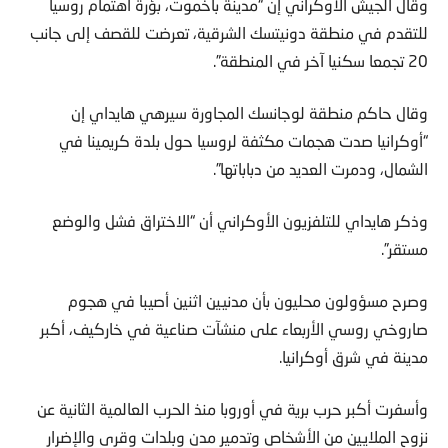
وقال الجيش الأوكراني إن “مدينة باخموت، بؤرة اهتمام روسيا
للتقدم في منطقة دونيتسك الشرقية، تعرضت للقصف إلى جانب
20 تجمعا سكنيا آخر في المنطقة”.
وقال حاكم منطقة لوجانسك المجاورة سيرهي هايداي إن
“أوكرانيا صدت هجمات مكثفة لروسيا حول بلدة كريمينا في
الشمال، ودمرت العديد من دباباتها”.
وذكر هايداي للتلفزيون الأوكراني أن “الاختراق فشل والوضع
مستقر”.
وصرح مسؤولون محليون بأن مدنيين اثنين أصيبا في هجوم
صاروخي روسي الأربعاء على منشآت صناعية في خاركيف، أكبر
مدينة في شرق أوكرانيا.
وأسفرت أكبر حرب برية في أوروبا منذ الحرب العالمية الثانية عن
نزوح الملايين من الأشخاص وتدمير مدن وبلدات وقرى والإضرار