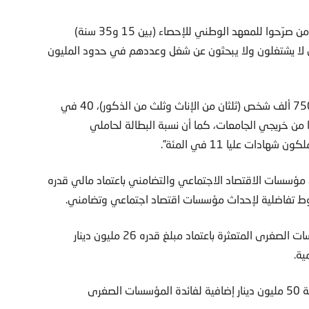
وأكد لـ”العرب” أن “15.8 في المئة (نسبة البطالة) تعني عدد من صرّحوا للمعهد الوطني للإحصاء (بين 15 و35 سنة)
لكن هناك من لا يشتغلون ولا يبحثون عن شغل وعددهم في حدود المليون
واعتبر فوزي بن عبدالرحمن أن “عدد العاطلين عن العمل يبلغ 750 ألف شخص (ثلثان من الإناث وثلث من الذكور)، 40 في
دات العليا، و60 في المئة ليسوا من خريجي الجامعات، كما أن نسبة البطالة لحاملي
لى إحداث خط لتمويل مؤسسات الاقتصاد الاجتماعي والتضامني باعتماد مالي قدره
وينتظر أن يتم الانطلاق قريبا في تنفيذ برنامج لمساندة المؤسسات الصغرى المتعثرة باعتماد مبلغ قدره 26 مليون دينار
وتتطلع وزارة التشغيل إلى تدعيم النفاذ إلى التمويل عبر برمجة 50 مليون دينار إضافية لفائدة المؤسسات الصغرى