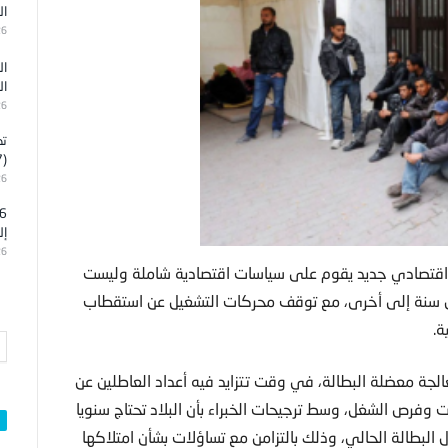
ال
26
ال
ال
26
تد
(7)
26
إل
26
2 في بناء منوال تنموي واقتصادي جديد يقوم على سياسات اقتصادية شاملة وليست
من سنة إلى أخرى، مع توقف محركات التشغيل عن استقطاب
ة.
لجة معضلة البطالة، في وقت تتزايد فيه أعداد العاطلين عن
 وفرص الشغل، وسط ترجيحات الخبراء بأن البلاد تحتاج سنويا
في معدل البطالة الحالي، وذلك بالتزامن مع تساؤلات بشأن امتلاكها