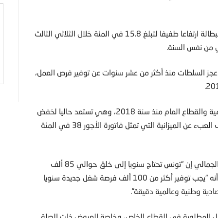
وتؤكد آخر أرقام المعهد الوطني للإحصاء في تونس تسجيل البطالة ارتفاعا طفيفا لتبلغ 15.8 في المئة خلال الثلاثي الثالث
 عجز السلطات منذ أكثر من عشر سنوات عن توفير فرص العمل،
وأغلقت السلطات التونسية باب التشغيل في الوظيفة العمومية والقطاع العام منذ سنة 2018، وهي تستعد حاليا لخفض
كتلة الرواتب في صفوف الموظفين العموميين بهدف تخفيف العبء عن الميزانية التي تمثل فاتورة الأجور 38 في المئة
وقال رئيس ديوان وزارة التشغيل والتكوين المهني عبدالقادر الجمالي إن “تونس تحتاج سنويا إلى خلق حوالي 85 ألف
فرصة عمل جديدة للتحكم في معدل البطالة الحالي”، مضيفا أنه “يجب توفير أكثر من 100 ألف فرصة شغل جديدة سنويا
ية وطنية وعالمية دقيقة”.
غل المطلوبة في القطاع الخاص، وخاصة العروض ذات الصلة