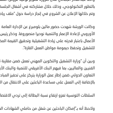
بالتطور التكنولوجي، وذلك خلال مشاركته في أشغال الجلسة ا
وتم خلالها الإعلان عن الشروع في إنجاز دراسة حول “ملف رياد
وكانت الورشة شهدت حضور مالين بلومبرغ عن الإدارة العامة ل
الأوروبي لإعادة الإعمار والتنمية نوديرا منصوروفا. وذكر رئي
الأعمال باعتبار قدرته على زيادة التشغيلية وتحقيق القيمة الم
للتشغيل وتحفظ ديمومة مواطن العمل القارة”.
وبين أن “وزارة التشغيل والتكوين المهني تعمل ضمن مقاربة ت
الفنيين والماليين، بما فيهم البنك الأفريقي للتنمية والبنك ال
التعاون الدولي ضمن إطار عمل الوزارة يتركز على تحفيز المبا
بالإضافة إلى العمل على مساعدة الباعثين على الانتقال من ال
السلطات التونسية تعزو ارتفاع نسبة البطالة إلى تردي الاقتصاد