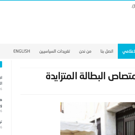
لاعلامي
اتصل بنا
من نحن
تغريدات السياسيين
ENGLISH
تصاص البطالة المتزايدة
اق
ال
26
هج
وا
26
تر
26