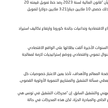
دولار) لتمويل مشاريعهم من البنك التونسي للتضامن”، مذكرا بأن “قانون المالية لسنة 2023 رصد خط تمويل قيمته 20
مليون دينار (6.42 مليون دولار) لتمويل الشركات الأهلية، وكذلك خصص 10 ملايين دينار(3.21 ملايين دولار) لتمويل
ع الاقتصادية وتداعيات جائحة كورونا وارتفاع تكاليف استيراد
لسنوات الأخيرة ألقت بظلالها على الواقع الاقتصادي
لت حكومات ما بعد 2011 في إرساء منوال تنموي واقتصادي ووضع إستراتيجيات لازمة لمعالجة
حة المعالم والأهداف، تأخذ بعين الاعتبار خصوصيات كل
عطي مسألة التشغيل والمشاريع التنموية الأولوية القصوى.
المهني والتشغيل السابق، إن “محركات التشغيل في تونس هي
منذ أكثر من 10 سنوات، والقطاع الخاص والمبادرة الحرّة، لكن هذه المحركات في حالة