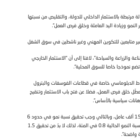
لة مرتبطة بالاستثمار الداخلي للدولة، والتقليص من نسبتها
النمو وزيادة اليد العاملة وخلق فرص العمل”.
ير متابعين للتكوين المهني وغير ناشطين في سوق الشغل
 والزراعة والسياحة”، لافتا إلى أن “الاستثمار الخارجي
لنشاط الدبلوماسي خاصة في قطاعات الفوسفات والبترول
 تعطّل خلق فرص العمل، فضلا عن فتح باب الاستثمار وتنقيح
رهانات سياسية بالأساس”.
واعتبر الخبير المالي أن “نقطة واحدة في النمو تعني تشغيل 15 ألف عامل، وبالتالي وجب تحقيق نسبة نمو في حدود 6
في المئة لتشغيل 85 ألف شخص سنويا، في وقت تبلغ فيه نسبة النمو الحالية 0.8 في المئة، لذلك لا بدّ من تحقيق 1.5
 واضحة”.