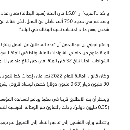
وعددهم في حدود 750 ألف عاطل عن العمل، 
شخص وهم خارج احتساب نسبة البطالة في البلاد”.
المئة منهم من حاملي الشها
الشهادات العليا تبلغ 32 في المئة، في حين تبلغ عند من لا يملكون شهادات عليا 11 في المئة”.
وكان قانون المالية للعام 2022 نص ع
30 مليون دينار (9.63 مليون دولار) خصص لإسناد قروض بشروط تفاضلية لإحداث مؤسسات اقتصاد اجتماعي وتضامني.
(8.35 مليون دولار)، وذلك بالتعاون مع الوكالة الفرنسية للتنمية.