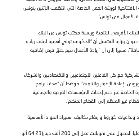
لافتتاحية لورشة العمل الخاصة التي انتظمت الاثنين بتونس
ة الأعمال في تونس”.
لبنك الأفريقي للتنمية ورئيسة مكتب تونس عن البنك
س ديوان وزارة التشغيل أن “الحكومة تولي أهمية لملف ريادة
ضافة”، مشيرا إلى أن “ريادة الأعمال تتيح خلق فرص إضافية
شاركية مع كل الفاعلين الاجتماعيين والاقتصاديين والشركاء
أوروبي لإعادة الإعمار والتنمية”، موضحا أن “هدف برامج
درة الخاصة عبر دعم إحداث المؤسسات الفردية والجماعية
قطاع غير المنظم إلى القطاع المنظم”.
 وتداعيات كورونا وارتفاع تكاليف استيراد المواد الأساسية
ولاحظ أنه بـ”إمكان الباحثين عن شغل من حاملي الشهادات العليا الحصول على تمويلات تصل إلى 200 ألف دينار(64.23 ألو