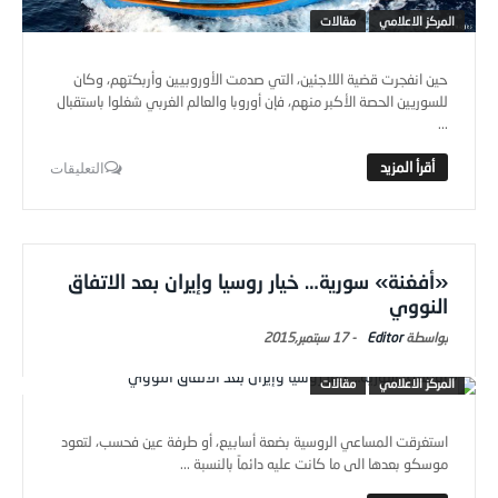
المركز الاعلامي
مقالات
حين انفجرت قضية اللاجئين، التي صدمت الأوروبيين وأربكتهم، وكان
للسوريين الحصة الأكبر منهم، فإن أوروبا والعالم الغربي شغلوا باستقبال
...
التعليقات
«أفغنة» سورية… خيار روسيا وإيران بعد الاتفاق
النووي
Editor
-
17 سبتمبر,2015
المركز الاعلامي
مقالات
استغرقت المساعي الروسية بضعة أسابيع، أو طرفة عين فحسب، لتعود
موسكو بعدها الى ما كانت عليه دائماً بالنسبة ...