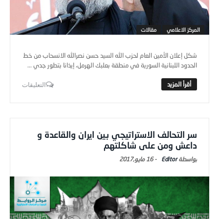
المركز الاعلامي
مقالات
شكل إعلان الأمين العام لحزب الله السيد حسن نصرالله الانسحاب من خط
الحدود اللبنانية السورية في منطقة بعلبك الهرمل، إيذانا بتطور جدي ...
التعليقات
سر التحالف الاستراتيجي بين ايران والقاعدة و
داعش ومن على شاكلتهم
Editor
-
16 مايو,2017