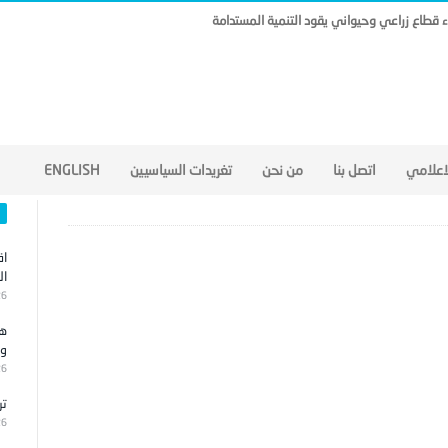
ناء قطاع زراعي وحيواني يقود التنمية المستدامة
لاعلامي
اتصل بنا
من نحن
تغريدات السياسيين
ENGLISH
اق
ال
26
هج
وا
26
تر
26