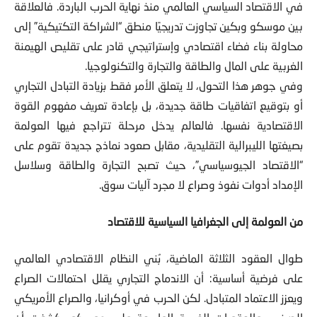
في الاقتصاد السياسي العالمي منذ نهاية الحرب الباردة. فالعلاقة
بين موسكو وبكين تجاوزت تدريجيًا منطق “الشراكة التكتيكية” إلى
محاولة بناء فضاء اقتصادي وإستراتيجي قادر على تقليص الهيمنة
الغربية على المال والطاقة والتجارة والتكنولوجيا.
وفي جوهر هذا التحول، لا يتعلق الأمر فقط بزيادة التبادل التجاري
أو بتوقيع اتفاقيات طاقة جديدة، بل بإعادة تعريف مفهوم القوة
الاقتصادية نفسها. فالعالم يدخل مرحلة تتراجع فيها العولمة
بصيغتها الليبرالية التقليدية، مقابل صعود نماذج جديدة تقوم على
“الاقتصاد الجيوسياسي”، حيث تصبح التجارة والطاقة وسلاسل
الإمداد أدوات نفوذ وصراع لا مجرد آليات سوق.
من العولمة إلى الجغرافيا السياسية للاقتصاد
طوال العقود الثلاثة الماضية، بُني النظام الاقتصادي العالمي
على فرضية أساسية: أن الاندماج التجاري يقلل احتمالات الصراع
ويعزز الاعتماد المتبادل. لكن الحرب في أوكرانيا، والصراع الأمريكي