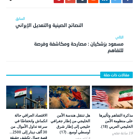
النصائح الصينية والتعديل الإيراني
مسعود بزشكيان : مصارحة ومكاشفة وفرصة
للتفاهم
مذكرة التفاهم وتأثيرها
هل تنتقل هندسة الأمن
الاقتصاد العراقي حالة
على منظومة الأمن
الخليجي من إطار جغرافي
انكماش وانخفاضًا في
الخليجي العربي (18).
خليجي إلى إطار شرق
سرعة تداول الأموال. من
أوسطي أوسع.. (17)
30 ألف دينار إلى 2500…
19 ساعة ‎مضي
قصة حمال تكشف حقيقة
3 أيام ‎مضي