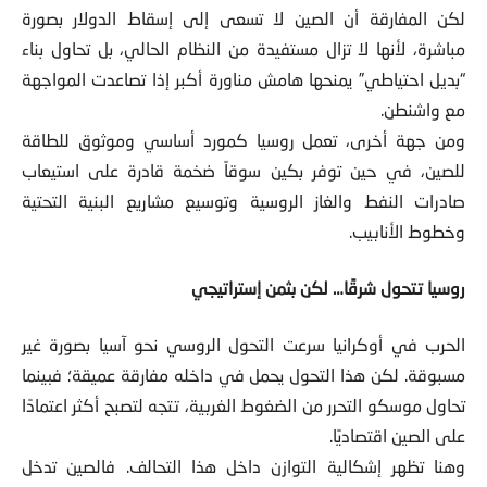
لكن المفارقة أن الصين لا تسعى إلى إسقاط الدولار بصورة
مباشرة، لأنها لا تزال مستفيدة من النظام الحالي، بل تحاول بناء
“بديل احتياطي” يمنحها هامش مناورة أكبر إذا تصاعدت المواجهة
مع واشنطن.
ومن جهة أخرى، تعمل روسيا كمورد أساسي وموثوق للطاقة
للصين، في حين توفر بكين سوقاً ضخمة قادرة على استيعاب
صادرات النفط والغاز الروسية وتوسيع مشاريع البنية التحتية
وخطوط الأنابيب.
روسيا تتحول شرقًا… لكن بثمن إستراتيجي
الحرب في أوكرانيا سرعت التحول الروسي نحو آسيا بصورة غير
مسبوقة. لكن هذا التحول يحمل في داخله مفارقة عميقة؛ فبينما
تحاول موسكو التحرر من الضغوط الغربية، تتجه لتصبح أكثر اعتمادًا
على الصين اقتصاديًا.
وهنا تظهر إشكالية التوازن داخل هذا التحالف. فالصين تدخل