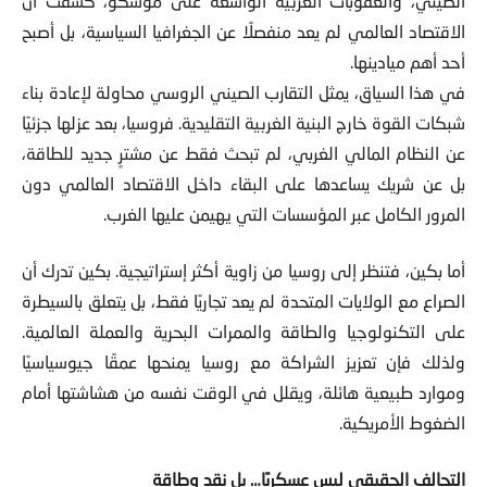
الصيني، والعقوبات الغربية الواسعة على موسكو، كشفت أن
الاقتصاد العالمي لم يعد منفصلًا عن الجغرافيا السياسية، بل أصبح
أحد أهم ميادينها.
في هذا السياق، يمثل التقارب الصيني الروسي محاولة لإعادة بناء
شبكات القوة خارج البنية الغربية التقليدية. فروسيا، بعد عزلها جزئيًا
عن النظام المالي الغربي، لم تبحث فقط عن مشترٍ جديد للطاقة،
بل عن شريك يساعدها على البقاء داخل الاقتصاد العالمي دون
المرور الكامل عبر المؤسسات التي يهيمن عليها الغرب.
أما بكين، فتنظر إلى روسيا من زاوية أكثر إستراتيجية. بكين تدرك أن
الصراع مع الولايات المتحدة لم يعد تجاريًا فقط، بل يتعلق بالسيطرة
على التكنولوجيا والطاقة والممرات البحرية والعملة العالمية.
ولذلك فإن تعزيز الشراكة مع روسيا يمنحها عمقًا جيوسياسيًا
وموارد طبيعية هائلة، ويقلل في الوقت نفسه من هشاشتها أمام
الضغوط الأمريكية.
التحالف الحقيقي ليس عسكريًا… بل نقد وطاقة