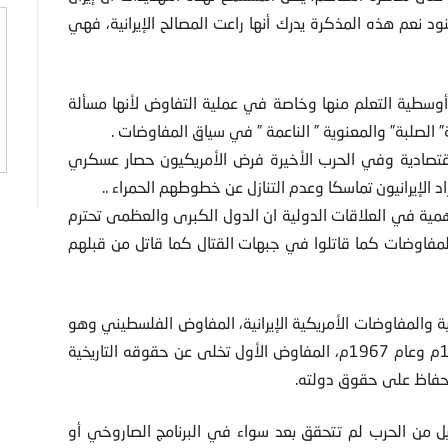
ود نعم هذه المذكرة يدرك أنها راعت المصالح الإيرانية، فهي
أوسطية التعلم منها وخاصة في عملية التفاوض لأنها مسألة
الصلبة” والمعنوية ” الناعمة ” في سياق المفاوضات .
اقتصادية وفي الحرب الأخيرة فرض الأمريكيون حصار عسكري
د الإيرانيون تماسكا وعدم التنازل عن خطوطهم الحمراء ..
أهمية في العلاقات الدولية ان الدول الكبرى والعظمى تحترم
لمفاوضات كما قاتلوا في جبهات القتال كما قاتل من قبلهم
ة والمفاوضات الأمريكية الإيرانية، المفاوض الفلسطيني وهو
صاحب حق تاريخي على أرضه التي سلبت منه في عام 1948م وعام 1967م، المفاوض الأول تخلى عن حقوقه التاريخية
للحفاظ على حقوق دولته.
يل من الحرب لم تتحقق بعد سواء في البرنامج الصاروخي أو