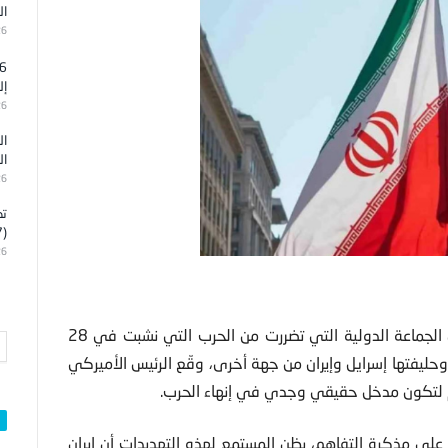
ال
26
إل
26
ال
ال
26
تد
(7)
26
في خطوة كانت تنتظرها معظم دول الشرق الأوسط ودول الجماعة الدولية التي تضررت من الحرب التي نشبت في 28
وحليفتها إسرايل وإيران من جهة أخرى، وقّع الرئيس الأميركي
هم لتكون مدخل حقيقي وجدي في إنهاء الحرب.
 على مذكرة التفاهم، يظن المستمع لهذه التهديدات أن إيران