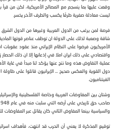
وقعت عليها بما ينسجم مع المصالح الأمريكية، لكن من قرأ بن
ليست معادلة صفرية طرفًا يكسب والطرف الأخر يخسر.
فرصة لمن يرغب من الدول العربية وغيرها من الدول الشرق 
شاقة وصعبة لذلك على الدولة ان توظف عناصر قوتها المادية” 
الأمريكيون فرضوا على النظام الإيراني منذ عقود عقوبات 
واقتصادي على ذلك ايران املا في إذعانها إلا ان ذلك الحصار زا
عملية التفاوض هذه وما نتج عنها يؤكد لنا مبدأ في غاية ال
دول القوية والعكس صحيح … الإيرانيون قاتلوا على طاولة ا
الفيتناميون.
وشتان بين المفاوضات العربية وخاصة الفلسطينية والإسرائيلي
والسياسية بينما المفاوض الثاني كان يقاتل عبر المفاوضات 
توقيع المذكرة لا يعني أن الحرب قد انتهت، فأهداف اسرائ