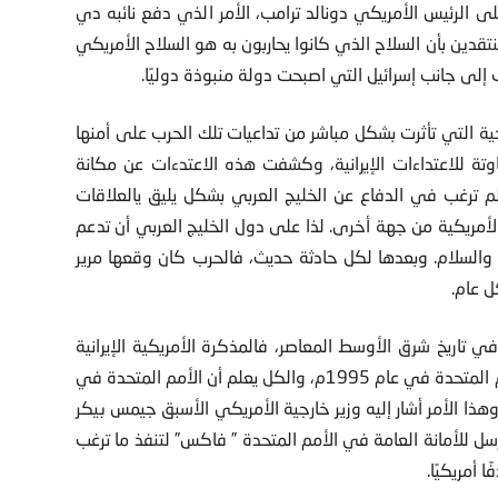
 الرئيس الأمريكي دونالد ترامب، الأمر الذي دفع نائبه دي
تقدين بأن السلاح الذي كانوا يحاربون به هو السلاح الأمريكي
 إلى جانب إسرائيل التي اصبحت دولة منبوذة دوليًا.
يجية التي تأثرت بشكل مباشر من تداعيات تلك الحرب على أمنها
ة للاعتداءات الإيرانية، وكشفت هذه الاعتدءات عن مكانة
م ترغب في الدفاع عن الخليج العربي بشكل يليق يالعلاقات
الأمريكية من جهة أخرى. لذا على دول الخليج العربي أن تدعم
والسلام. وبعدها لكل حادثة حديث، فالحرب كان وقعها مرير
ل عام.
تاريخ شرق الأوسط المعاصر، فالمذكرة الأمريكية الإيرانية
تعيد إلى الأذهان برنامج النفط مقابل الغذاء بين العراق والأمم المتحدة في عام 1995م، والكل يعلم أن الأمم المتحدة في
ذا الأمر أشار إليه وزير خارجية الأمريكي الأسبق جيمس بيكر
سل للأمانة العامة في الأمم المتحدة ” فاكس” لتنفذ ما ترغب
 أمريكيًا.