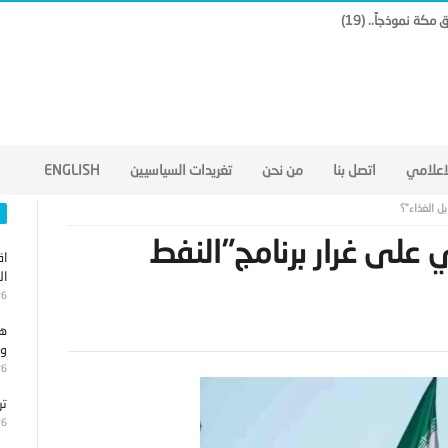
لاعلامي
اتصل بنا
من نحن
تغريدات السياسيين
ENGLISH
ل الغذاء”؟
 على غرار برنامج”النفط
اق
ال
26
هج
وا
26
تر
26