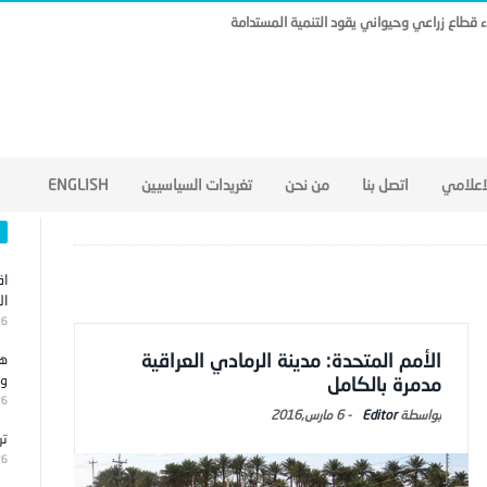
ناء قطاع زراعي وحيواني يقود التنمية المستدامة
لاعلامي
اتصل بنا
من نحن
تغريدات السياسيين
ENGLISH
اق
ال
26
الأمم المتحدة: مدينة الرمادي العراقية
هج
وا
مدمرة بالكامل
26
Editor
-
6 مارس,2016
تر
26