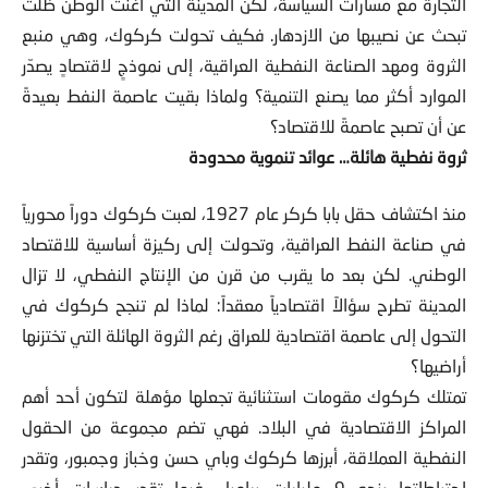
التجارة مع مسارات السياسة، لكن المدينة التي أغنت الوطن ظلت
تبحث عن نصيبها من الازدهار. فكيف تحولت كركوك، وهي منبع
الثروة ومهد الصناعة النفطية العراقية، إلى نموذجٍ لاقتصادٍ يصدّر
الموارد أكثر مما يصنع التنمية؟ ولماذا بقيت عاصمة النفط بعيدةً
عن أن تصبح عاصمةً للاقتصاد؟
ثروة نفطية هائلة… عوائد تنموية محدودة
منذ اكتشاف حقل بابا كركر عام 1927، لعبت كركوك دوراً محورياً
في صناعة النفط العراقية، وتحولت إلى ركيزة أساسية للاقتصاد
الوطني. لكن بعد ما يقرب من قرن من الإنتاج النفطي، لا تزال
المدينة تطرح سؤالاً اقتصادياً معقداً: لماذا لم تنجح كركوك في
التحول إلى عاصمة اقتصادية للعراق رغم الثروة الهائلة التي تختزنها
أراضيها؟
تمتلك كركوك مقومات استثنائية تجعلها مؤهلة لتكون أحد أهم
المراكز الاقتصادية في البلاد. فهي تضم مجموعة من الحقول
النفطية العملاقة، أبرزها كركوك وباي حسن وخباز وجمبور، وتقدر
احتياطاتها بنحو 9 مليارات براميل. فيما تقدر دراسات أخرى