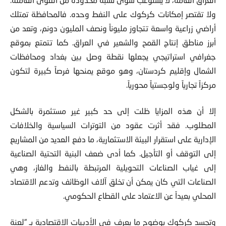
ولا تقتصر إمكانات كركوك على النفط وحده. فالمحافظة تمتلك
أراضي زراعية واسعة تتجاوز مليوناً ونصف المليون دونم، وتعد من
أبرز مناطق إنتاج القمح والشعير في العراق. كما تتمتع بموقع
جغرافي استراتيجي يجعلها نقطة وصل بين بغداد ومحافظات
الشمال وإقليم كردستان، وهو موقع يمنحها فرصاً كبيرة لتكون
مركزاً تجارياً ولوجستياً محورياً.
إلا أن هذه المزايا ظلت إلى حد كبير غير مستثمرة بالشكل
المطلوب. فقد أثرت عقود من التوترات السياسية والخلافات
الإدارية على استقرار البيئة الاستثمارية، ما دفع العديد من المشاريع
إلى التوقف أو التأجيل. كما أدى ضعف البنية التحتية الصناعية
إلى غياب الصناعات التحويلية المرتبطة بالنفط والغاز، وهي
الصناعات التي كان يمكن أن تخلق آلاف الوظائف وتدعم الاقتصاد
المحلي بعيداً عن الاعتماد على القطاع الحكومي.
وتجسد كركوك بوضوح ما يعرف في الأدبيات الاقتصادية بـ “لعنة