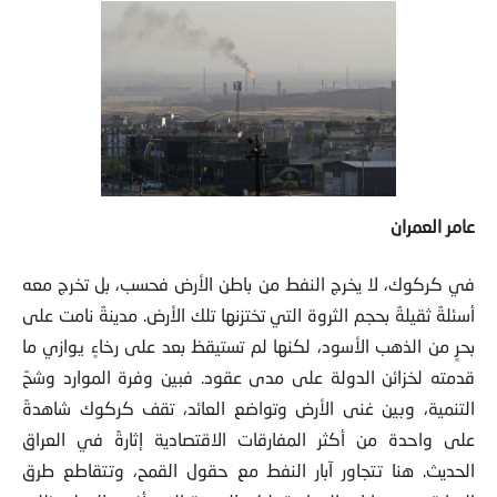
عامر العمران
في كركوك، لا يخرج النفط من باطن الأرض فحسب، بل تخرج معه
أسئلةٌ ثقيلةٌ بحجم الثروة التي تختزنها تلك الأرض. مدينةٌ نامت على
بحرٍ من الذهب الأسود، لكنها لم تستيقظ بعد على رخاءٍ يوازي ما
قدمته لخزائن الدولة على مدى عقود. فبين وفرة الموارد وشحّ
التنمية، وبين غنى الأرض وتواضع العائد، تقف كركوك شاهدةً
على واحدة من أكثر المفارقات الاقتصادية إثارةً في العراق
الحديث. هنا تتجاور آبار النفط مع حقول القمح، وتتقاطع طرق