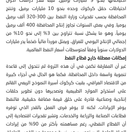
احتياطات حقل كركوك وحده بنحو 10 مليارات برميل. وتنتج
المحافظة بحسب تقديرات وزارة النفط بين 300-320 ألف برميل
يوميا. وفي بعض السنوات تجاوز إنتاج المحافظة 400 ألف برميل
يومياً، وهو ما يشكل نسبة تتراوح بين 3% إلى نحو 10% من
إجمالي الإنتاج اليومي للعراق، ويمثل مورداً مالياً ضخماً يدر مليارات
الدولارات سنوياً وفقاً لمتوسطات أسعار النفط العالمية.
إمكانات معطلة خارج قطاع النفط
غير أن المفارقة تكمن في أن هذه الثروة لم تتحول إلى قاعدة
تنموية واسعة داخل المحافظة. فكما هو الحال في أجزاء كبيرة
من الاقتصاد العراقي، بقيت كركوك أسيرة النموذج الريعي القائم
على استخراج الموارد الطبيعية وتصديرها دون تطوير حلقات
إنتاجية وصناعية قادرة على خلق قيمة مضافة حقيقية. فالنفط
يوفر الإيرادات، لكنه لا يوفر فرص العمل بالقدر الذي توفره
قطاعات الصناعة والزراعة والخدمات. وتشير تقديرات اقتصادية إلى
أن القطاع النفطي، رغم مساهمته بأكثر من 90% من إيرادات
العراق العامة، لا يستوعب سوى نسبة محدودة من القوى العاملة.