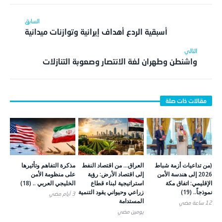
أسبقية الردع أهداف إيرانية وتوازنات ميدانية
واشنطن وطهران لغة الانتصار وصعوبة التنازلات
(من تداعيات أزمة شباط
العراق… من اقتصاد النفط
مذكرة التفاهم وتأثيرها
2026 إلى هندسة الأمن
إلى اقتصاد الأرض: رؤية
على منظومة الأمن
الإقليمي: اتفاق مكة
استراتيجية لبناء قطاع
الخليجي العربي .. (18)
نموذجاً.. (19)
زراعي وحيواني يقود التنمية
3 أيام ‎مضي
المستدامة
12 ساعة ‎مضي
يومين ‎مضي