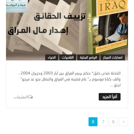
اصدارات المركز
البرامج البحثية
التقديرات
الخبراء
الباحثة شذى خليل* حكم بريمر العراق بين أيار 2003 وحزيران 2004 ،
والف كتابا موسوم بـ" عام قضيته في العراق والنضال نحو غد مرجو"
احتو ...
التعليقات
8
7
6