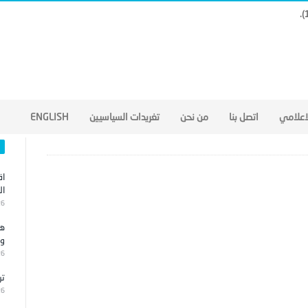
لاعلامي
اتصل بنا
من نحن
تغريدات السياسيين
ENGLISH
اق
ال
26
هج
وا
26
تر
26