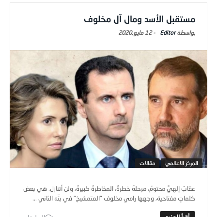
مستقبل الأسد ومال آل مخلوف
Editor
-
12 مايو,2020
المركز الاعلامي
مقالات
عقابٌ إلهيٌّ محتومٌ، مرحلةٌ خطرةٌ، المخاطرةُ كبيرةٌ، ولن أتنازل. هي بعض
كلماتٍ مفتاحية، وجهها رامي مخلوف "المتمشيخ" في بثّه الثاني ...