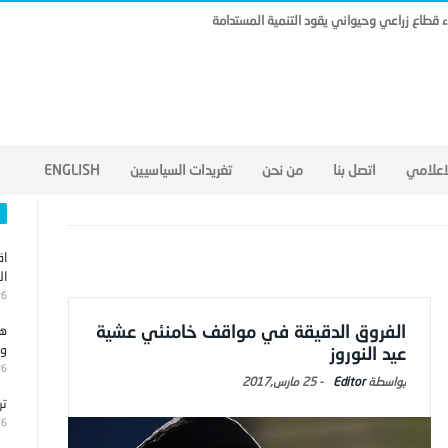
ناء قطاع زراعي وحيواني يقود التنمية المستدامة
لاعلامي
اتصل بنا
من نحن
تغريدات السياسيين
ENGLISH
اق
ال
26
الفروق الدقيقة في مواقف خامنئي عشية
هج
وا
عيد النوروز
26
Editor
-
25 مارس,2017
تر
26