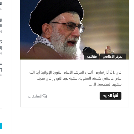
ال
26
ال
ال
26
إل
26
المركز الاعلامي
مقالات
تد
(7)
في 21 آذار/مارس، ألقى المرشد الأعلى للثورة الإيرانية آية الله
26
علي خامنئي كلمته السنوية، عشية عيد النوروز في مدينة
مشهد المقدسة، ال ...
التعليقات