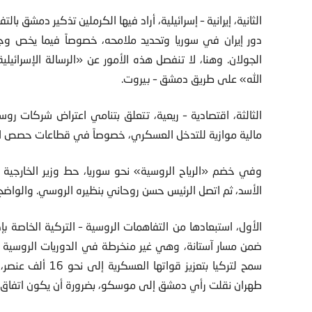
الثانية، إيرانية – إسرائيلية، أراد فيها الكرملين تذكير دمشق با
دور إيران في سوريا وتحديد ملامحه، خصوصاً فيما يخص و
الجولان. وهنا، لا تنفصل هذه الأمور عن «الرسالة الإسرائ
الله» على طريق دمشق – بيروت.
الثالثة، اقتصادية – ريعية، تتعلق بتنامي اعتراض شركات رو
مالية موازية للتدخل العسكري، خصوصاً في قطاعات حصص الن
وفي خضم «الرياح الروسية» نحو سوريا، حط وزير الخارجية
الأسد، ثم اتصل الرئيس حسن روحاني بنظيره الروسي. والواضح 
ضمن مسار آستانة، وهي غير منخرطة في الدوريات الروسية – ال
سمح لتركيا بتعزيز 
طهران نقلت رأي دمشق إلى موسكو، بضرورة أن يكون اتفاق إد