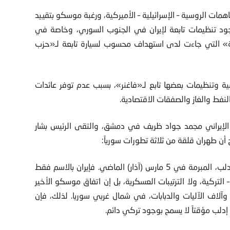
لتفاهمات الروسية – الإسرائيلية – الأميركية، ورغبة موسكو بتقييد
جود تنظيمات تابعة لإيران في الجنوب السوري، وخاصة في
يلية» التي جاءت لدى استهداف محسوب لسيارة تابعة لـ«حزب
سية وتنظيمات بعضها تابع لـ«فاغنر»، بسبب عدم توفر عائدات
فط والغاز والصفقات الاقتصادية.
 الإيراني مجمد جواد ظريف في دمشق، والتقى الرئيس بشار
أن طهران قلقة من ثلاثة تطورات سورياً:
الأول، استبعادها من التفاهمات الروسية – التركية الخاصة بإدلب، المبرمة في 5 مارس (آذار) الماضي. فإيران بالاسم فقط
تركية، ولا الترتيبات العسكرية، بل إن اتفاق موسكو الأخير
قواتها العسكرية إلى نحو 16 ألف عنصر، وآلاف الآليات والدبابات، في شمال غربي سوريا. لذلك، فإن
لب مؤقتاً لا يسمح بوجود تركي دائم.