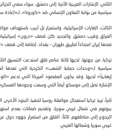
الثاني، الإشارات العربية الآتية إلى دمشق، سواء سعي الجزائر
سياسية من بوابة التعاون الإنساني ضد «كورونا»، لـ«إعادة س
الثالث، الغارات الإسرائيلية، واستمرار تل أبيب باستهداف م
العراق وقرب دمشق. والجديد كان قصف «درون» إسرائيلية 
تعدها إيران امتداداً لطريق طهران – بغداد، إضافة إلى قصف «ت
تركيا، من جهتها، لديها ثلاثة عناصر قلق استدعت التنسيق ال
سياسية لـ«وحدات حماية الشعب» الكردية التي تعدها أنقر
إرهابياً» لديها. وقد يكون المقصود أميركا التي تدعم «ا
الإشارة تصل إلى موسكو أيضاً التي وسعت وجودها العسكري 
ثانياً، تريد تركيا استعجال موافقة روسيا لتنفيذ البنود الأخر
بيوتهم في شمال غربي سوريا، وتقديم ضمانات بعدم استهداف
الرجوع إلى مناطقهم. ثالثاً، القلق من استمرار جهود دو
غربي سوريا وشمالها الغربي.