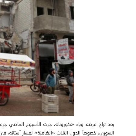
بعد تراخٍ فرضه وباء «كورونا»، جرت الأسبوع الماضي جر
السوري، خصوصاً الدول الثلاث «الضامنة» لمسار آستانة، في 