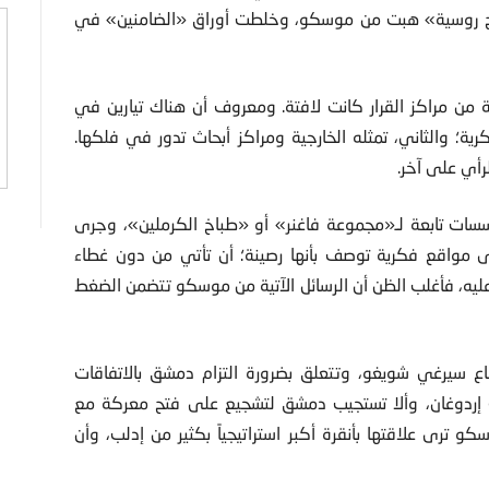
رياح روسية» هبت من موسكو، وخلطت أوراق «الضامنين» في
 من مراكز القرار كانت لافتة. ومعروف أن هناك تيارين في
رية؛ والثاني، تمثله الخارجية ومراكز أبحاث تدور في فلكها.
لرأي على آخر.
سات تابعة لـ«مجموعة فاغنر» أو «طباخ الكرملين»، وجرى
ى مواقع فكرية توصف بأنها رصينة؛ أن تأتي من دون غطاء
يه، فأغلب الظن أن الرسائل الآتية من موسكو تتضمن الضغط
لدفاع سيرغي شويغو، وتتعلق بضرورة التزام دمشق بالاتفاقات
ب إردوغان، وألا تستجيب دمشق لتشجيع على فتح معركة مع
 ترى علاقتها بأنقرة أكبر استراتيجياً بكثير من إدلب، وأن