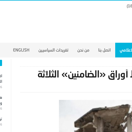
لاعلامي
اتصل بنا
من نحن
تغريدات السياسيين
ENGLISH
وراق «الضامنين» الثلاثة
اق
ال
26
هج
وا
26
تر
26