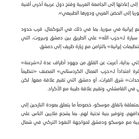
 إلى إعادتها إلى الجامعة العربية وفتح دول عربية أخرى أقنية
وريا إلى الحضن العربي ودورها الطبيعي».
واقع إيرانية في سوريا، بما في ذلك في البوكمال، قرب حدود
سيارة لـ«حزب الله» على الطريق بين دمشق وبيروت، التي
نظيمات إيرانية» بالتزامن مع زيارة ظريف إلى دمشق.
ثلاثي. بداية، أعربت عن القلق من جهود أطراف عدة لـ«شرعنة»
ة امتداداً لـ«حزب العمال الكردستاني» المصنف «تنظيماً
لوحدات» شرق الفرات، أو دمشق التي تقيم علاقة معها. لكن
في القامشلي، وتقيم علاقة طيبة مع الأكراد.
ى المتعلقة باتفاق موسكو، خصوصاً ما يتعلق بعودة النازحين إلى
هم، وتوفير بنية تحتية لهم، بما يشجع ملايين الناس على
ل عربية مع موسكو ودمشق لمواجهة النفوذ التركي في شمال