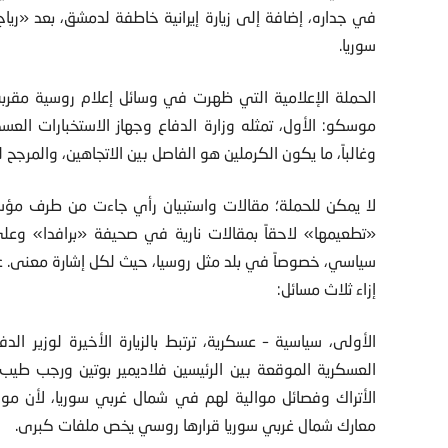
في جداره، إضافة إلى زيارة إيرانية خاطفة لدمشق، بعد «
سوريا.
الحملة الإعلامية التي ظهرت في وسائل إعلام روسية مقربة
موسكو: الأول، تمثله وزارة الدفاع وجهاز الاستخبارات العسك
وغالباً، ما يكون الكرملين هو الفاصل بين الاتجاهين، والمرجح 
لا يمكن للحملة؛ مقالات واستبيان رأي جاءت من طرف مؤس
«تطعيمها» لاحقاً بمقالات نارية في صحيفة «برافدا» وعل
سياسي، خصوصاً في بلد مثل روسيا، حيث لكل إشارة معنى. عل
إزاء ثلاث مسائل:
الأولى، سياسية – عسكرية، ترتبط بالزيارة الأخيرة لوزير ا
العسكرية الموقعة بين الرئيسين فلاديمير بوتين ورجب طي
الأتراك وفصائل موالية لهم في شمال غربي سوريا، لأن موسكو
معارك شمال غربي سوريا قرارها روسي يخص ملفات كبرى.