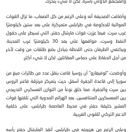
والمجتمع الدولي بأسره. لكن لا شيء يتحرك.
وأضافت الصحيفة أنه وعلى الرغم من كل الصعاب، ما تزال القوات
الموالية للحكومة في طرابلس متمركزة على بعد ستين كيلومترًا
غرب سرت. فيما عززت قوات مارشال حفتر، التي تسيطر على حقول
النفط وسرت، مواقعها على بعد 30 كيلومترًا غرب المدينة.
ويكتفي الطرفان حتى اللحظة بتبادل بضع طلقات من وقت لآخر
من أجل الحفاظ على حماس المقاتلين. لكن لا شيء أكثر.
وأوضحت “لوفيغارو” أن روسيا قامت بنقل عدد من طائرات ميغ من
سوريا إلى قاعدة الجفرة أسفل حيث يتمركز مرتزقة فاغنر الروس
بين سرت والجفرة، مما خلق نوعاً من التوازن العسكري التدريجي
بين المعسكرين المتنافسين، بعد الهزائم المدوية التي تلقتها قوات
المشير خليفة حفتر في محيط العاصمة طرابلس، على خلفية
الدعم التركي للقوى الغربية.
وعلى الرغم من هزيمته في طرابلس، أنقذ المارشال حفتر رأسه