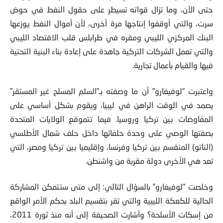
حتى الآن، وما تزال قواته تسيطر على حقول النفط في حوض
سرت، والتي أوقفوا إنتاجها مرة أخرى، لأن أموال النفط يوزعها
البنك المركزي الليبي ومقره في طرابلس قلب الاقتصاد الليبي
والتي تعمل الشركات التركية جاهدة على إعادة بناء البنية التحتية
فيها والقيام بأعمال تجارية.
واعتبرت “لوفيغارو” أن ما وصفته بـ”السلم المسلح غير المستقر”
يصمد في الوقت الراهن في ليبيا، ويقوم بشكل أساسي على
المفاوضات بين تركيا وروسيا. فيما تتموقع الولايات المتحدة
بصفتها الوصي على وحدة حلفائها داخل حلف شمال الأطلسي
(الناتو) المنقسم بين تركيا وفرنسا، وإقليميا بين تركيا ومصر، التي
تعد هي الأخرى دولة مقربة من واشنطن.
وخلصت “لوفيغارو” بالسؤال التالي: إلى متى ستتمكن المشاركة
الحالية للكعكة الليبية والتي تقر بتقسيم البلد بحكم الأمر الواقع
من إسكات الأسلحة؟ وأشارت الصحيفة إلى أنه منذ ثورة 2011،