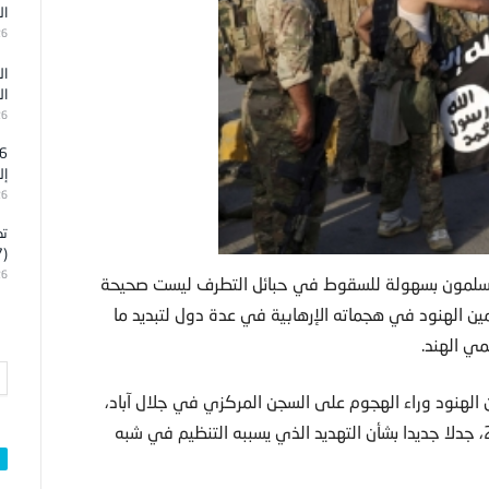
ال
26
ال
ال
26
إل
26
تد
(7)
26
 يستسلمون بسهولة للسقوط في حبائل التطرف ليست صحيحة
ن الهنود في هجماته الإرهابية في عدة دول لتبديد ما
مي الهند.
ين الهنود وراء الهجوم على السجن المركزي في جلال آباد،
عاصمة إقليم ننجرهار شرقي أفغانستان، مطلع أغسطس 2020، جدلا جديدا بشأن التهديد الذي يسببه التنظيم في شبه