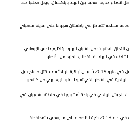
ل انعدام حدود رسمية بين الهند وباكستان، ويحل محلها خط
 من هجمات للمتشددين. ففي عام 2008 شنت جماعة مسلحة تتمركز في باكستان هجوما على مدينة مومباي
ن التحاق العشرات من الشبان الهنود بتنظيم داعش الإرهابي
نشاطه في الهند لاستقطاب المزيد من الأنصار.
وأعلنت حسابات مرتبطة بالتنظيم الإرهابي على شبكات التواصل في مايو 2019 تأسيس “ولاية الهند” بعد مقتل مسلح قيل
 الهندية في الشطر الذي تسيطر عليه نيودلهي من كشمير.
ات الجيش الهندي في بلدة أمشيبورا في منطقة شوبيان في
وهاجر نحو 98 شخصاً من ولاية كيرالا الهندية بين مايو ويونيو في عام 2019 بغية الانضمام إلى ما يسمى بـ”محافظة