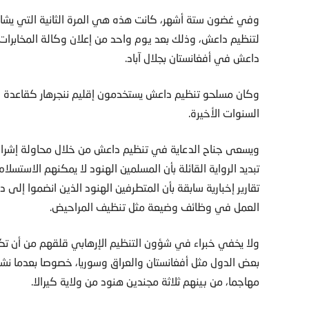
وفي غضون ستة أشهر، كانت هذه هي المرة الثانية التي يشا
لتنظيم داعش، وذلك بعد يوم واحد من إعلان وكالة المخابرات ا
داعش في أفغانستان بجلال آباد.
وكان مسلحو تنظيم داعش يستخدمون إقليم ننجرهار كقاعدة ل
السنوات الأخيرة.
ويسعى جناح الدعاية في تنظيم داعش من خلال محاولة إشراك 
تبديد الرواية القائلة بأن المسلمين الهنود لا يمكنهم الاستس
تقارير إخبارية سابقة بأن المتطرفين الهنود الذين انضموا إلى
العمل في وظائف وضيعة مثل تنظيف المراحيض.
ولا يخفي خبراء في شؤون التنظيم الإرهابي قلقهم من أن تك
مهاجما، من بينهم ثلاثة مجندين هنود من ولاية كيرالا.