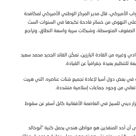
اب الأميركي، قال مدير المركز الوطني الأميركي لمكافحة
رة على النهوض من خسائر فادحة تكبدها في السنوات الستّ
 الصفوف المتوسطة، وشبكات سرية واسعة النطاق، وتراجع
تنظيم أبوبكر البغدادي وغيره من القادة البارزين، تمكّن القائد الجديد محمد سعيد
للتنظيم بعيدة جغرافياً عن القيادة.
ة في بعض دول آسيا لإعادة تجميع شتات عناصره، التي هربت
 تعاني من وجود جماعات إسلامية متشددة.
ر ديني للسيخ في العاصمة الأفغانية كابل أسفر عن سقوط
لى أن أحد المنفذين هو مواطن هندي يحمل كنية “أبوخالد
 في كشمير. وتم نشر صورته وهو يحمل بندقية هجومية، وذلك