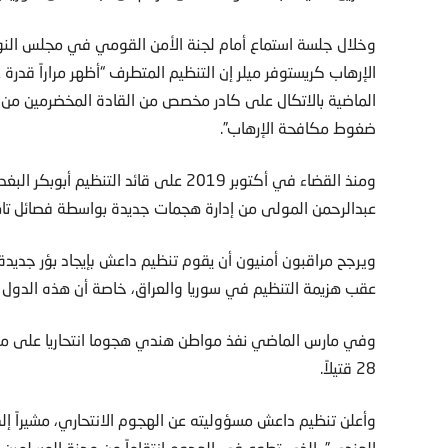
وخلال جلسة استماع أمام لجنة الأمن القومي في مجلس النو
الإرهاب كريستوفر ميلر إن التنظيم المتطرف “أظهر مراراً قد
الماضية بالاتكال على كادر مخصص من القادة المخضرمين من
ضغوط مكافحة الإرهاب”.
ومنذ القضاء في أكتوبر 2019 على قائد ال
عبدالرحمن المولى من إدارة هجمات جديدة بواسطة فصائل تابعة 
ويرجح مراقبون أمنيون أن يقوم تنظيم داعش بإيجاد بؤر جديد
عقب هزيمة التنظيم في سوريا والعراق، خاصة أن هذه الدول
وفي مارس الماضي نفذ مواطن هندي هجوما انتحاريا على مزا
28 قتيلاً.
وأعلن تنظيم داعش مسؤوليته عن الهجوم الانتحاري، مشيراً إ
الهندي”، الذي تطوع في الهجوم انتقاماً من محنة المسلمين