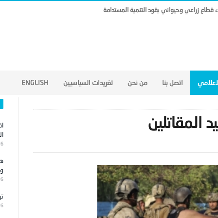
ناء قطاع زراعي وحيواني يقود التنمية المستدامة
لاعلامي
اتصل بنا
من نحن
تغريدات السياسيين
ENGLISH
د المقاتلين
اق
ال
26
هج
وا
26
تر
26