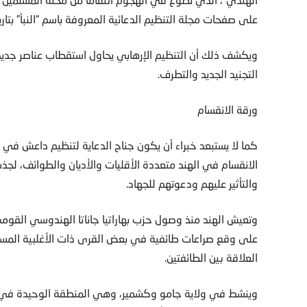
على صفحات مجلة التنظيم الدعائية المعروفة باسم “النبأ” بتاريخ 26 مار
ويكشف ذلك أن التنظيم الإرهابي يحاول استقطاب عناصر جديدة
التجنيد الجديد والتطرف.
ورقة الانقسام
كما لا يستبعد خبراء أن يكون جناح الدعاية لتنظيم داعش في و
الانقسام في الهند متعددة الأقليات والأديان والطوائف، لج
والتأثير عليهم ودعوتهم للجهاد.
على وقع صراعات طائفية في بعض القرى ذات الأغلبية المس
العلاقة بين الطائفتين.
وينشط في ولاية جامو وكشمير، وهي المنطقة الوحيدة في الب