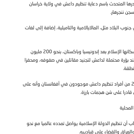
ي أصدرها المتحدث باسم دعاية تنظيم داعش في ولاية خراسان
سجن ننجرهار.
ب البلاد مثل، المالايالامية والتاميلية، إضافة إلى لغات
وتحتل الهند المرتبة الثالثة في قائمة أكثر الدول التي يعتنق سكانها الإسلام بعد إندونيسيا وباكستان، بنحو 200 مليون
ند بؤرة محتملة لداعش لتجنيد مقاتلين في صفوفه، ومحفزا
نطقة.
وقدر تقرير للأمم المتحدة نشر في يوليو الماضي أن نحو 2200 من أفراد تنظيم داعش موجودون في أفغانستان وأنه على
ل قادرا على شن هجمات بارزة.
ب أن تنظيم الدولة الإسلامية يواصل تمدده عالميا مع نحو
العراق والقضاء على قيادييه.