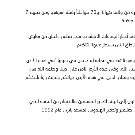
ومن بين المهاجرين المذكورين، انطلق 30 مواطناً منهم مباشرة من ولاية كيرالا، و70 مواطناً رفقة أسرهم. ومن بينهم 7
ماضية.
ة أخبار الجماعات المتشددة سخر تنظيم داعش من تعايش
طق التي يسيطر عليها التنظيم.
ي وهو ناشط في محافظة حمص في سوريا “في هذه الأرض
يل الله. وفي هذه الأرض نأمن على ديننا وكلمة الله هي
دعوة وتعلم الدين. في هذه الأرض حياتكم وعزتكم وأملاككم
ون إلى الهند لتحرير المسلمين والانتقام من العنف الذي