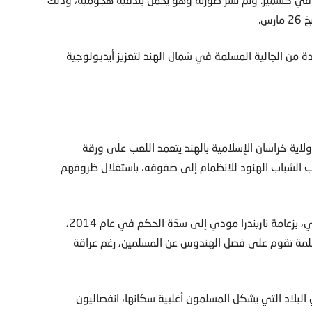
س.
 من الجالية المسلمة في شمال الهند لتعزيز أيديولوجية
لاية خراسان الإسلامية بالهند يتعمد اللعب على ورقة
ذب الشباب الهنود للانظمام إلى صفوفه، باستغلال ظروفهم
وتعيش الهند منذ وصول حزب بهاراتيا جاناتا الهندوسي القومي، بزعامة ناريندرا مودي إلى سدّة الحكم في عام 2014،
لمة تقوم على فصل الهندوس عن المسلمين، رغم عراقة
لاد التي يشكل المسلمون أغلبية سكانها، انفصاليون