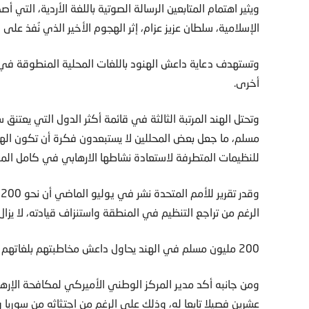
ويثير اهتمام المتابعين الرسالة الصوتية باللغة الأردية، الت
الإسلامية، سلطان عزيز عزام، إثر الهجوم الأخير الذي نُفذ على 
وتستهدف دعاية داعش الهنود باللغات المحلية المنطوقة في جنو
أخرى.
مسلم، ما جعل بعض المحللين لا يستبعدون فكرة أن تكون اله
للنظيمات المتطرفة لاستعادة نشاطها الارهابي في كامل الم
الرغم من تراجع التنظيم في المنطقة واستنزاف قيادته، لا يزا
200 مليون مسلم في الهند يحاول داعش مخاطبتهم بلغاتهم المحلية
ومن جانبه أكد مدير المركز الوطني الأميركي لمكافحة الإرها
عشرين فصيلا تابعا له، وذلك على الرغم من اجتثاثه من سوريا و