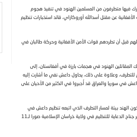
رك فيها متطرفون من المسلمين الهنود في تنفيذ هجوم
لأفغانية عن مقتل أسدالله أوروكازاي، قائد استخبارات تنظيم
هم قبل أن تطردهم قوات الأمن الأفغانية وحركة طالبان في
المقاتلين الهنود في هجمات بارزة في أفغانستان، إلى
لام للتطرف، وعلاوة على ذلك، يحاول داعش نفي ما أشارت إليه
 داعش في سوريا والعراق قد أُجبروا في الكثير من الأحيان على
ون الهند بيئة لمسار التطرف الذي اتبعه تنظيم داعش في
بعض الدول مثل أفغانستان والعراق وسوريا، خصوصا بعدما نشر جناح الدعاية للتنظيم في ولاية خراسان الإسلامية صورا لـ11