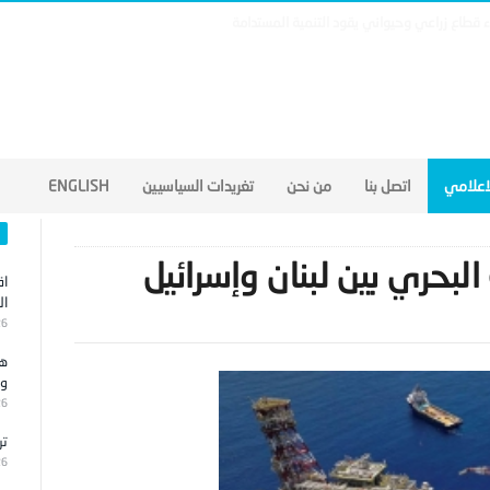
لاعلامي
اتصل بنا
من نحن
تغريدات السياسيين
ENGLISH
لبحري بين لبنان وإسرائيل
اق
ال
26
هج
وا
26
تر
26