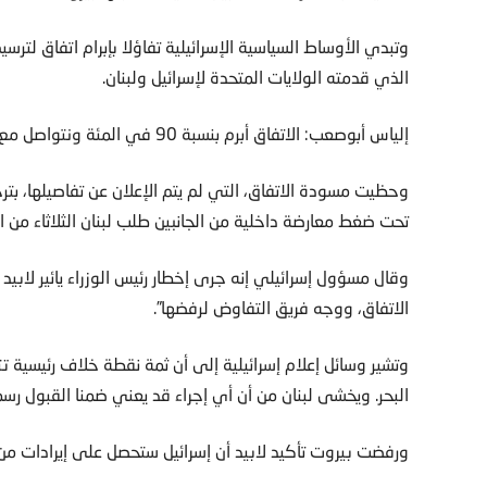
وتبدي الأوساط السياسية الإسرائيلية تفاؤلا بإبرام اتفاق لترسي
الذي قدمته الولايات المتحدة لإسرائيل ولبنان.
إلياس أبوصعب: الاتفاق أبرم بنسبة 90 في المئة ونتواصل مع هوكشتاين
وحظيت مسودة الاتفاق، التي لم يتم الإعلان عن تفاصيلها، بترح
تحت ضغط معارضة داخلية من الجانبين طلب لبنان الثلاثاء م
وقال مسؤول إسرائيلي إنه جرى إخطار رئيس الوزراء يائير لابيد 
الاتفاق، ووجه فريق التفاوض لرفضها”.
وتشير وسائل إعلام إسرائيلية إلى أن ثمة نقطة خلاف رئيسية ت
البحر. ويخشى لبنان من أن أي إجراء قد يعني ضمنا القبول رسم
ورفضت بيروت تأكيد لابيد أن إسرائيل ستحصل على إيرادات من