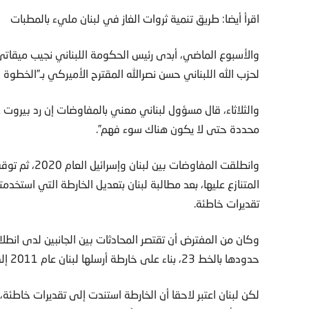
اقرأ أيضا: طريق تنمية ثروات الغاز في لبنان مليء بالمطبات
والأسبوع الماضي، أبدى رئيس الحكومة اللبناني نجيب ميقاتي ت
لحزب الله اللبناني حسن نصرالله المقترح الأميركي بـ”الخطوة ا
والثلاثاء، قال مسؤول لبناني معني بالمفاوضات إن رد بيروت
محددة حتى لا يكون هناك سوء فهم”.
المتنازع عليها، بعد مطالبة لبنان بتعديل الخارطة التي استخدم
تقديرات خاطئة.
حدودها بالخط 23، بناء على خارطة أرسلها لبنان عام 2011 إلى الأمم المتحدة.