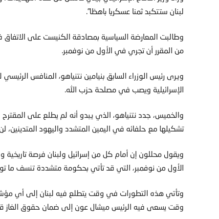
لبنان ستتكبد ثمنا عسكريا باهظا”.
وطالبت المعارضة السياسية بمصادقة الكنيست على الاتفاق في
من المقرر أن تجري في الأول من نوفمبر.
ويرى رئيس الوزراء السابق بنيامين نتنياهو، المنافس الرئيسي ل
الإسرائيلية ويصب في مصلحة حزب الله.
والخميس، جدد نتنياهو، الذي يبدو أنه لم يطلع على المقترح 
تشكيلها مع حلفائه في اليمين المتشدد واليهود المتدينين، لن
ويقول محللون إن أمام كل من إسرائيل ولبنان فرصة تاريخية وق
الأول من نوفمبر، التي قد تأتي بحكومة متشددة تنسف ما توص
وتأتي هذه التطورات في وقت يتطلع فيه لبنان إلى أي مؤشر ع
وقت يسعى فيه الرئيس ميشال عون إلى ضمان حقوق الغاز قبل ا