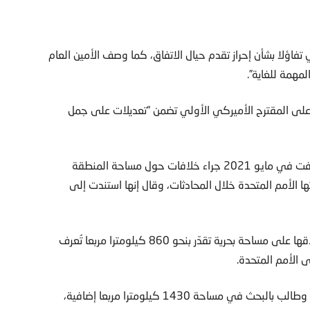
فاؤلا بشأن إحراز تقدم حيال الاتفاق، كما وصف الأمين العام
لمهمة للغاية”.
 على المقترح الأميركي الأولي تضمن “تعديلات على جمل
وانطلقت المفاوضات بين لبنان وإسرائيل العام 2020، ثم توقفت في مايو 2021 جراء خلافات حول مساحة المنطقة
تها الأمم المتحدة خلال المحادثات، وقال إنها استندت إلى
وكان من المفترض أن تقتصر المحادثات بين الجانبين لدى انطلاقها على مساحة بحرية تقدّر بنحو 860 كيلومترا مربعا تُعرف
لكن لبنان اعتبر لاحقا أن الخارطة استندت إلى تقديرات خاطئة، وطالب بالبحث في مساحة 1430 كيلومترا مربعا إضافية،