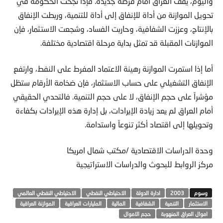
واليوم، يقف العراق أمام فرصة جديدة. فإذا نجحت الحكومة في
تحويل الموازنة من أداة للإنفاق إلى أداة للتنمية، وربطت الإنفاق
بالإنتاج، وعززت الشفافية، وحاربت الفساد، وشجعت الاستثمار، فإن
الموازنات المقبلة قد تمثل بداية مرحلة اقتصادية مختلفة.
أما إذا استمرت الموازنة رهينة الاعتماد المفرط على النفط، وارتفع
الإنفاق التشغيلي على حساب الاستثمار، فإن ضخامة الأرقام ستظل
مؤشراً على حجم الإنفاق، لا على حجم التنمية. فالتحدي الحقيقي
أمام العراق لم يعد زيادة الإيرادات، بل إدارة هذه الإيرادات بكفاءة
وتحويلها إلى اقتصاد أكثر تنوعاً واستدامة.
وحدة الدراسات الاقتصادية /مكتب شمال امريكا
مركز الروابط للبحوث والدراسات الاستراتيجية
2003
ادارة الدولة
الاحتياطي النفطي
الاحتياطي النفطي العالمي
الاستثمار
التنمية
الشفافية
المالية
المليارات العراقية
الموازنة العراقية
اموال العراق المنهوبة
حجم الاموال