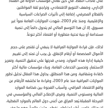
على عائدات النفط، في حين تعاني مؤسسات الدولة من الفساد
الإداري، وضعف التنويع الاقتصادي، وتراجع ثقة المواطنين
بالقطاع المصرفي، إضافة إلى تأثيرات الصراعات السياسية
والإقليمية. ومنذ عام 2003، شهدت الموازنات العامة نمواً غير
مسبوق، إلا أن هذا التوسع المالي لم يتحول دائماً إلى تنمية
مستدامة أو بنية تحتية متطورة أو اقتصاد أكثر تنوعاً.
لذلك، فإن قراءة الموازنة العراقية لا ينبغي أن تقتصر على حجم
الأموال المخصصة أو أرقام الإنفاق، بل يجب أن تمتد إلى تقييم
كيفية إدارة هذه الموارد، ومدى قدرتها على تحقيق التنمية، وتعزيز
الاستثمار، وتحسين الخدمات العامة، وبناء مؤسسات مالية أكثر
كفاءة وشفافية. ومن هذا المنطلق، يحاول هذا المقال تحليل تطور
الموازنات العراقية منذ عام 2003، وقراءة ما تكشفه الأرقام عن
واقع الاقتصاد العراقي، وأسباب الفجوة بين ضخامة الموارد
المالية ومستوى التنمية، وفرص الإصلاح المالي والمؤسسي في
المرحلة المقبلة.يُعد العراق من أغنى دول العالم بالموارد النفطية،
إذ يمتلك خامس أكبر احتياطي نفطي مثبت عالمياً، وهو ما وفر