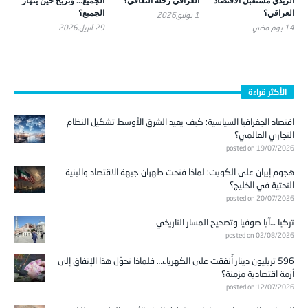
الزيدي مستقبل الاقتصاد
العراقي رحلة التعافي؟
الجميع… وتربح حين ينهار
العراقي؟
الجميع؟
1 يوليو,2026
14 يوم ‎مضي
29 أبريل,2026
الأكثر قراءة
اقتصاد الجغرافيا السياسية: كيف يعيد الشرق الأوسط تشكيل النظام
التجاري العالمي؟
posted on 19/07/2026
هجوم إيران على الكويت: لماذا فتحت طهران جبهة الاقتصاد والبنية
التحتية في الخليج؟
posted on 20/07/2026
تركيا …آيا صوفيا وتصحيح المسار التاريخي
posted on 02/08/2026
596 تريليون دينار أُنفقت على الكهرباء… فلماذا تحوّل هذا الإنفاق إلى
أزمة اقتصادية مزمنة؟
posted on 12/07/2026