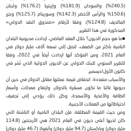
(240.5%) والسودان (181.9%) وإريتريا (176.2%) ولبنان
(150.6% والرأس الأخضر (142.3%) وسورينام (125.7%) وجزر
المالديف (124.8%)، وفقا لأرقام «صندوق النقد الدولي»
المذكورة في هذا التقرير.
■ما هو حجم الديون؟ خلال العقد الماضي، ازدادت مديونية البلدان
النامية بأكثر من الضعف، لتصل إلى تسعة آلاف مليار دولار في
العام 2021، ومن المؤكد أنها ازدادت أيضاً في 2022، وفقا
للتقرير السنوي للبنك الدولي عن الديون الدولية الذي نُشر في
كانون الأول/ديسمبر.
والأسباب متعددة: انخفاض قيمة عملتها مقابل الدولار في حين أن
ديونها غالبا ما تكون مسعّرة بالدولار، وارتفاع معدلات وأسعار
الطاقة والأغذية والأسمدة، وكل ذلك يؤدي إلى تجفيف
احتياطاتها من العملات الأجنبية.
ومن حيث القيمة المطلقة، فإن البلدان النامية أو الناشئة التي
كان لديها أعلى ديون في العام 2021 هي الأرجنتين (114.8
مليار دولار) وباكستان (94.7 مليار دولار) وأنغولا (46.7 مليار دولار)