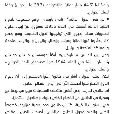
وأوكرانيا (44.6 مليار دولار) والإكوادور (38.7 مليار دولار) وفقا
للبنك الدولي.
■ من هي الدول الدائنة؟ «نادي باريس»، وهو مجموعة للدول
الغنية الدائنة أسست في العام 1956، مسؤول عن إيجاد حلول
لصعوبات سداد الديون التي تواجهها الدول الضعيفة. وهو يجمع
22 بلداً، بما فيها ألمانيا وفرنسا وإيطاليا واليابان والولايات المتحدة
والمملكة المتحدة والبرازيل.
ومن بين الدائنين «التاريخيين» أيضاً مؤسستان ماليتان دوليتان
رئيسيتان أنشئتا في العام 1944 هما «صندوق النقد الدولي»
والبنك الدولي.
لكن البنك الدولي أشار في كانون الأول/ديسمبر إلى أن ديون
الدول الأكثر فقراً أصبحت الآن في أيدي القطاع الخاص.
أما «نادي لندن» الذي أنشئ منتصف السبعينات فهو مجموعة غير
رسمية من الدائنين من القطاع الخاص (بنوك وصناديق استثمار).
في السنوات الأخيرة، اكتسب دائنون جدد أهمية متزايدة، خصوصاً
الصين والهند ودول الخليج. وبالتالي، أصبحت الصين المقرض