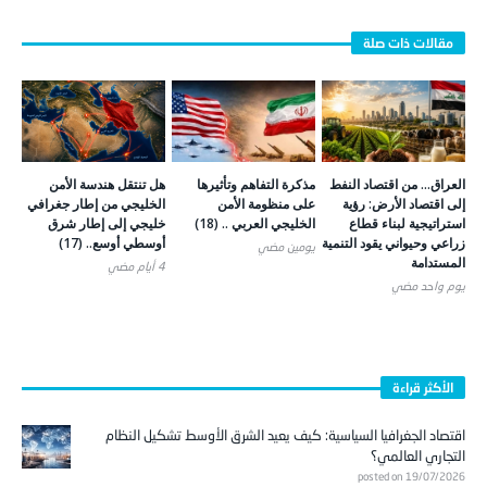
العراق… من اقتصاد النفط
مذكرة التفاهم وتأثيرها
هل تنتقل هندسة الأمن
إلى اقتصاد الأرض: رؤية
على منظومة الأمن
الخليجي من إطار جغرافي
استراتيجية لبناء قطاع
الخليجي العربي .. (18)
خليجي إلى إطار شرق
زراعي وحيواني يقود التنمية
أوسطي أوسع.. (17)
يومين ‎مضي
المستدامة
4 أيام ‎مضي
يوم واحد ‎مضي
الأكثر قراءة
اقتصاد الجغرافيا السياسية: كيف يعيد الشرق الأوسط تشكيل النظام
التجاري العالمي؟
posted on 19/07/2026