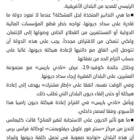
الرئيسي للعديد من البلدان الأفريقية.
■ما هي التدابير المتخذة لحل المشكلة؟ عندما لا تعود دولة ما
قادرة على سداد ديونها، تواجه خطر قطع المؤسسات المالية
الدولية أو المستثمرين من القطاع الخاص وصولها إلى الإئتمان.
ولكي تتمكن من الاقتراض مجدداً، يجب على هذه الدولة أن
تتوصل إلى اتفاق مع دائنيها لإعادة هيكلة ديونها، غالبا على
حساب التزام الحد من نفقاتها.
وخلال جائحة كوفيد-19، عرض «نادي باريس» مع مجموعة
العشرين، على البلدان الفقيرة إرجاء سداد ديونها.
وفي الوقت نفسه، اتفقا على «إطار مشترك» يهدف إلى إعادة
هيكلة أو حتى إلغاء ديون البلدان التي تطلب ذلك.
ويأمل «نادي باريس» في اقتراح إعادة هيكلة ديون زامبيا هذا
الأسبوع، وفقا لمصدر داخلي.
■ما هو تأثير الديون على الاستجابة لتغير المناخ؟ قالت كليمانس
لاندرز من مركز «سنتر فور غلوبل ديفلوبمنت» لوكالة فرانس برس
أن هذه البلدان «تواجه صعوبة في تحمل كلفة ديونها وإيجاد