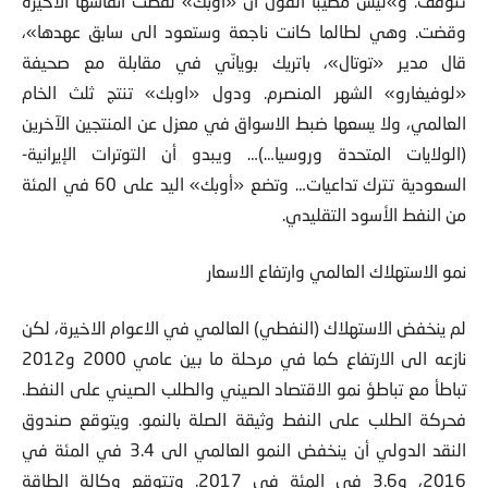
تتوقف. و»ليس مصيباً القول ان «اوبك» لفظت انفاسها الاخيرة
وقضت. وهي لطالما كانت ناجعة وستعود الى سابق عهدها»،
قال مدير «توتال»، باتريك بويانّي في مقابلة مع صحيفة
«لوفيغارو» الشهر المنصرم. ودول «اوبك» تنتج ثلث الخام
العالمي، ولا يسعها ضبط الاسواق في معزل عن المنتجين الآخرين
(الولايات المتحدة وروسيا…)… ويبدو أن التوترات الإيرانية-
السعودية تترك تداعيات… وتضع «أوبك» اليد على 60 في المئة
من النفط الأسود التقليدي.
نمو الاستهلاك العالمي وارتفاع الاسعار
لم ينخفض الاستهلاك (النفطي) العالمي في الاعوام الاخيرة، لكن
نازعه الى الارتفاع كما في مرحلة ما بين عامي 2000 و2012
تباطأ مع تباطؤ نمو الاقتصاد الصيني والطلب الصيني على النفط.
فحركة الطلب على النفط وثيقة الصلة بالنمو. ويتوقع صندوق
النقد الدولي أن ينخفض النمو العالمي الى 3.4 في المئة في
2016، و3.6 في المئة في 2017. وتتوقع وكالة الطاقة