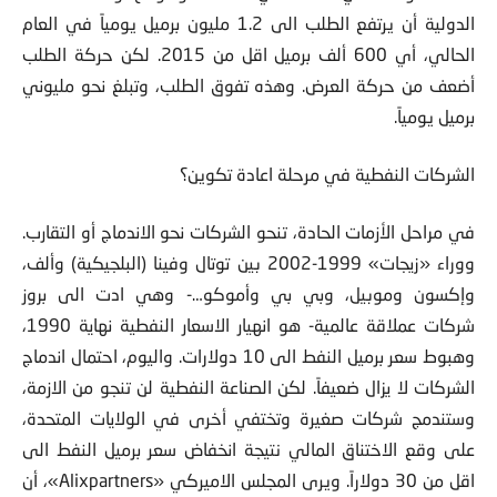
الدولية أن يرتفع الطلب الى 1.2 مليون برميل يومياً في العام
الحالي، أي 600 ألف برميل اقل من 2015. لكن حركة الطلب
أضعف من حركة العرض. وهذه تفوق الطلب، وتبلغ نحو مليوني
برميل يومياً.
الشركات النفطية في مرحلة اعادة تكوين؟
في مراحل الأزمات الحادة، تنحو الشركات نحو الاندماج أو التقارب.
ووراء «زيجات» 1999-2002 بين توتال وفينا (البلجيكية) وألف،
وإكسون وموبيل، وبي بي وأموكو…- وهي ادت الى بروز
شركات عملاقة عالمية- هو انهيار الاسعار النفطية نهاية 1990،
وهبوط سعر برميل النفط الى 10 دولارات. واليوم، احتمال اندماج
الشركات لا يزال ضعيفاً. لكن الصناعة النفطية لن تنجو من الازمة،
وستندمج شركات صغيرة وتختفي أخرى في الولايات المتحدة،
على وقع الاختناق المالي نتيجة انخفاض سعر برميل النفط الى
اقل من 30 دولاراً. ويرى المجلس الاميركي «Alixpartners»، أن