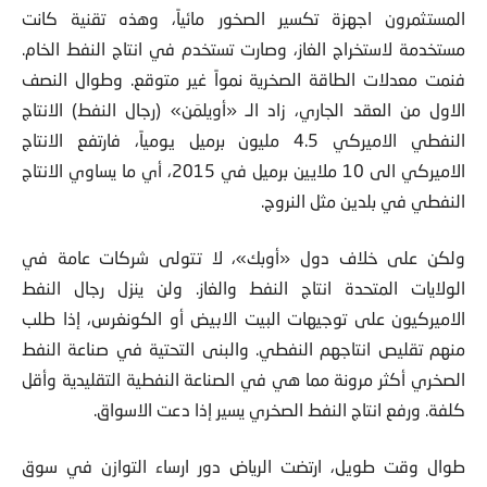
المستثمرون اجهزة تكسير الصخور مائياً، وهذه تقنية كانت
مستخدمة لاستخراج الغاز، وصارت تستخدم في انتاج النفط الخام.
فنمت معدلات الطاقة الصخرية نمواً غير متوقع. وطوال النصف
الاول من العقد الجاري، زاد الـ «أويلمَن» (رجال النفط) الانتاج
النفطي الاميركي 4.5 مليون برميل يومياً، فارتفع الانتاج
الاميركي الى 10 ملايين برميل في 2015، أي ما يساوي الانتاج
النفطي في بلدين مثل النروج.
ولكن على خلاف دول «أوبك»، لا تتولى شركات عامة في
الولايات المتحدة انتاج النفط والغاز. ولن ينزل رجال النفط
الاميركيون على توجيهات البيت الابيض أو الكونغرس، إذا طلب
منهم تقليص انتاجهم النفطي. والبنى التحتية في صناعة النفط
الصخري أكثر مرونة مما هي في الصناعة النفطية التقليدية وأقل
كلفة. ورفع انتاج النفط الصخري يسير إذا دعت الاسواق.
طوال وقت طويل، ارتضت الرياض دور ارساء التوازن في سوق