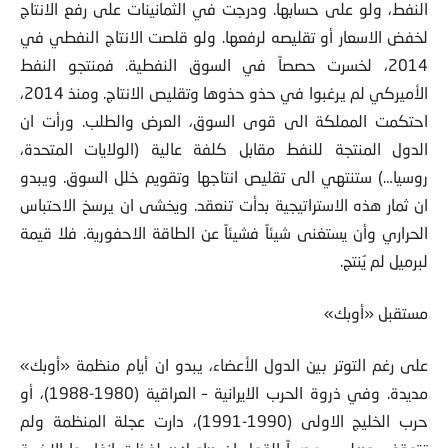
النفط، ولو على حسابها. ودرجت في الثمانينات على رفع الانتاج
لخفض الاسعار أو تقليصه لرفعها. ولو قلصت الانتاج النفطي في
2014، لخسرت حصصاً في السوق النفطية. فمنتجو النفط
الأميركي لم يرغبوا في حذو حذوها وتقليص الانتاج. ومنذ 2014،
احتكمت المملكة الى قوى السوق، العرض والطلب. ورأت ان
الدول المنتجة للنفط مقابل كلفة عالية (الولايات المتحدة،
روسيا…) ستنتهي الى تقليص انتاجها وتقويم خلل السوق. ويبدو
ان ثمار هذه الاستراتيجية بدأت تنعقد. ويخشى ان يرسخ الاحتباس
الحراري وأن يستغنى شيئاً فشيئاً عن الطاقة الاحفورية. فلا قيمة
لبرميل لم يُنتج.
مستقبل «أوبك»
على رغم التوتر بين الدول الأعضاء، يبدو ان أيام منظمة «أوبك»
مديدة. وفي ذروة الحرب الايرانية – العراقية (1980-1988)، أو
حرب الخليج الاولى (1990-1991)، دارت عجلة المنظمة ولم