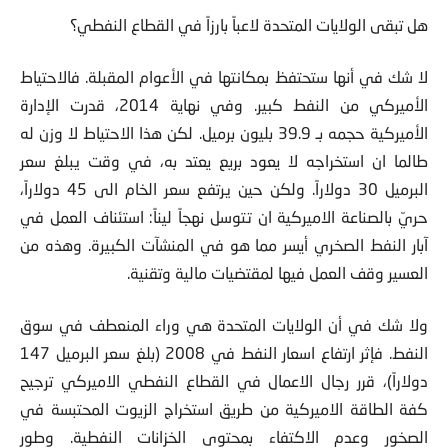
هل تبقى الولايات المتحدة لاعباً بارزاً في القطاع النفطي؟
لا شك في أنها ستحتفظ بمكانتها في الأعوام المقبلة. فالاحتياط
الأميركي من النفط كبير. وفي نهاية 2014، قدرت الإدارة
الأميركية حجمه بـ 39.9 بليون برميل. لكن هذا الاحتياط لا وزن له
طالما ان استخراجه لا يعود بريع يعتد به، في وقت يبلغ سعر
البرميل 30 دولاراً. ولكن حين يرتفع سعر الخام الى 45 دولاراً،
حريّ بالصناعة الاميركية ان تتوسل نهجاً ليناً: استئناف العمل في
آبار النفط الصخري أيسر مما هو في المنشآت الكبيرة. وهذه من
العسير وقف العمل فيها لمقتضيات مالية وتقنية.
ولا شك في أن الولايات المتحدة هي وراء المنعطف في سوق
النفط. فإثر ارتفاع اسعار النفط في 2008 (بلغ سعر البرميل 147
دولاراً)، قرر رجال الاعمال في القطاع النفطي الاميركي ترجيح
كفة الطاقة الاميركية من طريق استخراج الزيوت المحتبسة في
الصخور وعدم الاكتفاء بمحتوى الخزانات النفطية. وطور