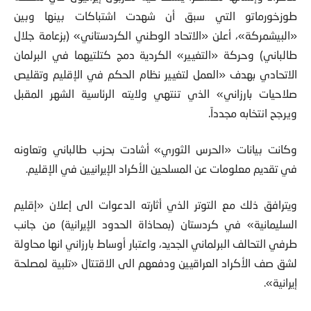
طوزخورماتو التي سبق أن شهدت اشتباكات بينها وبين
«البيشمركة»، أعلن «الاتحاد الوطني الكردستاني» (بزعامة جلال
طالباني) وحركة «التغيير» الكردية دمج كتلتيهما في البرلمان
الاتحادي بهدف «العمل لتغيير نظام الحكم في الإقليم وتقليص
صلاحيات بارزاني» الذي تنتهي ولايته الرئاسية الشهر المقبل
ويرجح انتخابه مجدداً.
وكانت بيانات «الحرس الثوري» أشادت بحزب طالباني وتعاونه
في تقديم معلومات عن المسلحين الأكراد الإيرانيين في الإقليم.
ويترافق ذلك مع التوتر الذي أثارته الدعوات الى إعلان «إقليم
السليمانية» في كردستان (بمحاذاة الحدود الإيرانية) من جانب
طرفي التحالف البرلماني الجديد، واعتبار أوساط بارزاني انها محاولة
لشق صف الأكراد العراقيين ودفعهم الى الاقتتال «تلبية لمصلحة
إيرانية».