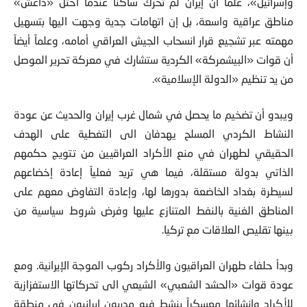
وإسرائيل»، علماً أن إيران لم تحرك ساكناً عندما احتل «داعش»
مناطق عراقية واسعة، بل إن اتهامات جدية وجهت اليها بتسهيل
مهمته عبر تشجيع قرار انسحاب الجيش العراقي أمامه، وعلماً أيضاً
أن قوات «البيشمركة» الكردية ستشارك في معركة تحرير الموصل
من يد تنظيم «الدولة الإسلامية».
ويبدو أن تضخيم ما يحصل في شمال غرب إيران والحديث عن عودة
النشاط الكردي المسلح يهدفان الى التغطية على الهدف
الحقيقي لطهران في منع الأكراد العراقيين من تتويج حكمهم
الذاتي بدولة مستقلة، فيما هي تريد فعلياً إعادة إخضاعهم
لسيطرة بغداد الخاضعة بدورها لها، وإعادة التفاوض معهم على
المناطق الغنية بالنفط المتنازع عليها وفرض شروط سياسية من
بينها تقليص العلاقات مع تركيا.
وبدأ حلفاء طهران العراقيون والأكراد ركوب الموجة الإيرانية. ومع
عودة قوات «الحشد الشعبي» الشيعي الى تحركاتها الاستفزازية
للأكراد وإنشائها معسكراً ينشط فيه مدربون إيرانيون في منطقة