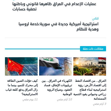
عمليات الإعدام في العراق ظاهرها قانوني وباطنها
تصفية حسابات
استراتيجية أميركية جديدة في سورية:خدمة لروسيا
وهدية للنظام
العراق… من اقتصاد النفط
الكهرباء في العراق… بين
كيف حوّلت الصين الطاقة
إلى اقتصاد الأرض: رؤية
تريليونات الإنفاق، فساد
إلى محرك للنمو، بينما ما
استراتيجية لبناء قطاع
العقود، وضياع الرؤية
زال العراق يدفع كلفة غياب
زراعي وحيواني يقود التنمية
الوطنية
الاستراتيجية؟
المستدامة
10 أيام ‎مضي
11 يوم ‎مضي
3 أيام ‎مضي