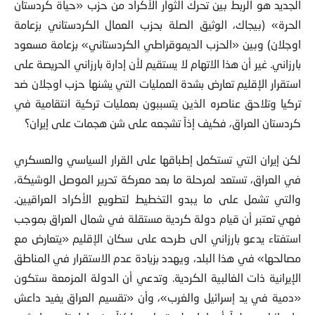
الجديد هو الربط بين تحرك الثوار الأكراد من حزب «حياة كردستان
الحرة» (بيجاك، الوثيق الصلة بحزب العمال الكردستاني بزعامة
اوجلان) وبين «الحزب الديموقراطي الكردستاني» بزعامة مسعود
بارزاني. غير أن هذا الاتهام لا يستقيم لأن إدارة بارزاني الحريصة على
استقرار الإقليم تعارض بشدة العمليات التي يشنها حزب اوجلان ضد
تركيا وتلاحق عناصره الذين يتسببون بعمليات تركية انتقامية في
كردستان العراق، فكيف إذاً تشجعه على شن هجمات على إيران؟
لكن إيران التي تستكمل إطباقها على القرار السياسي والعسكري
في العراق، تستعد لمرحلة ما بعد معركة تحرير الموصل الوشيكة،
والتي تشمل على ما يبدو التخطيط لتطويع الأكراد العراقيين.
فهي تعتبر أن قيام دولة كردية مستقلة في شمال العراق بموجب
استفتاء يدعو بارزاني الى طرحه على سكان الإقليم «يتعارض مع
مصالحها» في هذا البلد، ويهدد بزيادة عدم الاستقرار في المناطق
الإيرانية ذات الغالبية الكردية. وتدعي أن الدولة المزمعة ستكون
«دمية في يد إسرائيل والغرب»، وأن «تقسيم العراق يفيد داعش