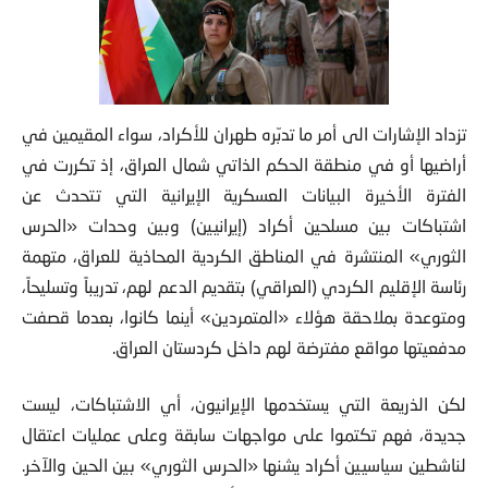
تزداد الإشارات الى أمر ما تدبّره طهران للأكراد، سواء المقيمين في
أراضيها أو في منطقة الحكم الذاتي شمال
العراق، إذ تكررت في
الفترة الأخيرة البيانات العسكرية الإيرانية التي تتحدث عن
اشتباكات بين مسلحين أكراد (إيرانيين) وبين وحدات «الحرس
الثوري» المنتشرة في المناطق الكردية المحاذية للعراق، متهمة
رئاسة الإقليم الكردي (العراقي) بتقديم الدعم لهم، تدريباً وتسليحاً،
ومتوعدة بملاحقة هؤلاء «المتمردين» أينما كانوا، بعدما قصفت
مدفعيتها مواقع مفترضة لهم داخل كردستان العراق.
لكن الذريعة التي يستخدمها الإيرانيون، أي الاشتباكات، ليست
جديدة، فهم تكتموا على مواجهات سابقة وعلى عمليات اعتقال
لناشطين سياسيين أكراد يشنها «الحرس الثوري» بين الحين والآخر.