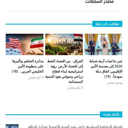
مصدر السلطات
(من تداعيات أزمة شباط
العراق… من اقتصاد النفط
مذكرة التفاهم وتأثيرها
2026 إلى هندسة الأمن
إلى اقتصاد الأرض: رؤية
على منظومة الأمن
الإقليمي: اتفاق مكة
استراتيجية لبناء قطاع
الخليجي العربي .. (18)
نموذجاً.. (19)
زراعي وحيواني يقود التنمية
4 أيام ‎مضي
المستدامة
يومين ‎مضي
4 أيام ‎مضي
الأكثر قراءة
اقتصاد الجغرافيا السياسية: كيف يعيد الشرق الأوسط تشكيل النظام