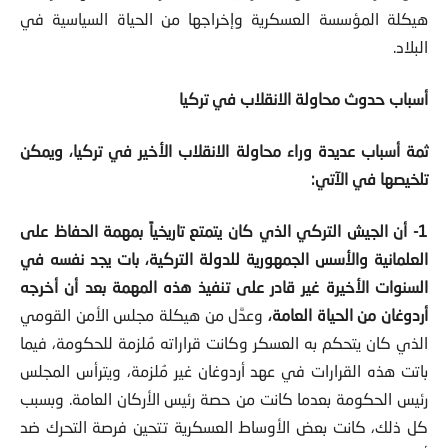
هيكلة المؤسسة العسكرية وإخراجها من الحياة السياسية في
البلاد.
أسباب حدوث محاولة الانقلاب في تركيا
ثمة أسباب عديدة وراء محاولة الانقلاب الأخير في تركيا، ويمكن
تلخيصها في الآتي:
1- أن الجيش التركي الذي كان يتمتع تاريخياً بمهمة الحفاظ على
العلمانية والأسس الجمهورية للدولة التركية، بات يجد نفسه في
السنوات الأخيرة غير قادر على تنفيذ هذه المهمة بعد أن أخرجه
أردوغان من الحياة العامة،
وعدَّل من هيكلة مجلس الأمن القومي
الذي كان يتحكم به العسكر وكانت قراراته مُلزمة للحكومة، فيما
باتت هذه القرارات في عهد أردوغان غير مُلزمة، ويترأس المجلس
رئيس الحكومة بعدما كانت من حصة رئيس الأركان العامة. وبسبب
كل ذلك، كانت بعض الأوساط العسكرية تتحين فرصة التحرك ضد