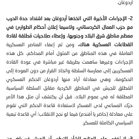
أردوغان.
2- الإجراءات الأخيرة التي اتخذها أردوغان بعد اشتداد حدة الحرب
مع حزب العمال الكردستاني، ولاسيما إعلان أحكام الطوارئ في
معظم مناطق شرق البلاد وجنوبها، وإعطاء صلاحيات مُطلقة لقادة
القطاعات العسكرية هناك،
ومن ثم إعفاء العناصر العسكرية
العاملة في هذه المناطق من المثول أمام المحاكم، كل هذه
الإجراءات وغيرها ساهمت بطريقة غير مباشرة في عودة القادة
العسكريين إلى ممارسة السلطة واتخاذ القرار من دون العودة إلى
الحكومة، وهي معادلة أراد منها أردوغان الحكم العسكري
المُطلق للجيش في المناطق الكردية مقابل السلطة السياسية
المطلقة له في عموم البلاد، قبل أن يكتشف أن مثل هذا الأمر
حرَّك المساعي لدى العسكر لاستعادة قاعدة الحكم التي تقوم
على معادلة (حاضر يا أفندم) فيما لو نجح الانقلاب؛ أي قاعدة تبعية
السياسي الكاملة للعسكر.
3- لا يُخفى على المتابع للشأن التركي أن الجيش غير راض عن