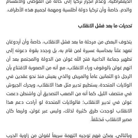
الديمقراطية، وعدم انجرار تركيا إلى حالة من الفوضى والانقسام
والدم، خاصةً وأن تركيا دولة أطلسية ومهمة لجميع هذه الأطراف.
تحديات ما بعد فشل الانقلاب
يتخوف البعض من مرحلة ما بعد فشل الانقلاب، خاصةً وأن أردوغان
تعهد علناً بمحاسبة عسيرة لمن قام به، بل وجدد بقوة دعوته إلى
تطهير جماعة الداعية فتح الله غولن من الدولة والمجتمع بعد أن
اتهم غولن بالوقوف وراء الانقلاب، مع أنه من الصعوبة الاقتناع بأن
الرجل ذو الثمانين عاماً والمريض والذي يعيش منذ نحو عقدين في
الولايات المتحدة، يستطيع تدبير مثل هذا الانقلاب، ويحرك الجيوش
في منتصف الليل. كما أنه من الصعب التصديق أن واشنطن دعمت
غولن في تدبير الانقلاب؛ فالولايات المتحدة لو أرادت دعم هذا
الانقلاب لوجدت طرق كثيرة لذلك، وليس عبر غولن، ولربما كان
مصير الانقلاب مُختلفاً.
وبالتالي، يمكن فهم توجيه التهمة سريعاً لغولن من زاوية الحرب