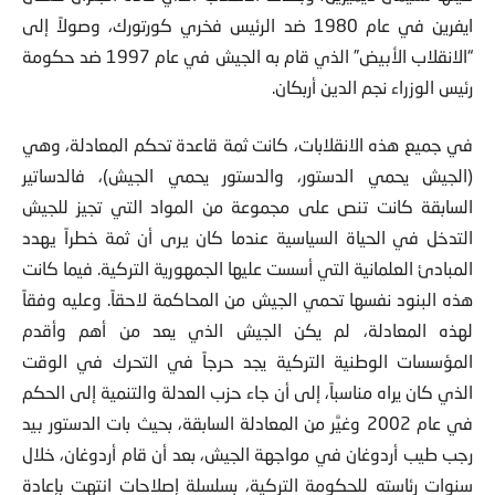
ايفرين في عام 1980 ضد الرئيس فخري كورتورك، وصولاً إلى
“الانقلاب الأبيض” الذي قام به الجيش في عام 1997 ضد حكومة
رئيس الوزراء نجم الدين أربكان.
في جميع هذه الانقلابات، كانت ثمة قاعدة تحكم المعادلة، وهي
(الجيش يحمي الدستور، والدستور يحمي الجيش)، فالدساتير
السابقة كانت تنص على مجموعة من المواد التي تجيز للجيش
التدخل في الحياة السياسية عندما كان يرى أن ثمة خطراً يهدد
المبادئ العلمانية التي أسست عليها الجمهورية التركية. فيما كانت
هذه البنود نفسها تحمي الجيش من المحاكمة لاحقاً. وعليه وفقاً
لهذه المعادلة، لم يكن الجيش الذي يعد من أهم وأقدم
المؤسسات الوطنية التركية يجد حرجاً في التحرك في الوقت
الذي كان يراه مناسباً، إلى أن جاء حزب العدلة والتنمية إلى الحكم
في عام 2002 وغيَّر من المعادلة السابقة، بحيث بات الدستور بيد
رجب طيب أردوغان في مواجهة الجيش، بعد أن قام أردوغان، خلال
سنوات رئاسته للحكومة التركية، بسلسلة إصلاحات انتهت بإعادة