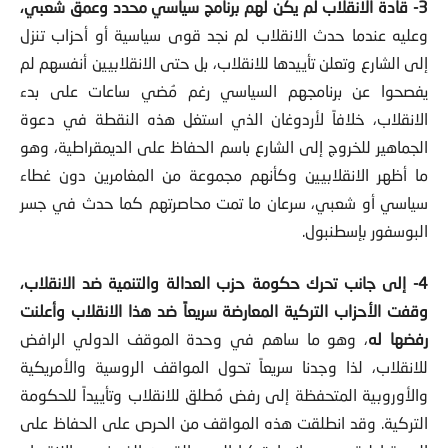
3- قادة الانقلاب لم يكن لهم برنامج سياسي محدد وعمق شعبي،
وعليه عندما حدث الانقلاب لم نجد قوى سياسية أو أحزاب تنزل
إلى الشارع وتعلن تأييدها للانقلاب، بل حتى الانقلابيين أنفسهم لم
يفصحوا عن برنامجهم السياسي رغم مُضي ساعات على بدء
الانقلاب، خلافاً لأردوغان الذي استغل هذه النقطة في دعوة
الجماهير للخروج إلى الشارع باسم الحفاظ على الديمقراطية، وهو
ما أظهر الانقلابيين وكأنهم مجموعة من المغامرين دون غطاء
سياسي أو شعبي، سرعان ما تمت محاصرتهم كما حدث في جسر
البوسفور بإسطنبول.
4- إلى جانب تحرك حكومة حزب العدالة والتنمية ضد الانقلاب،
وقفت الأحزاب التركية المعارضة سريعاً ضد هذا الانقلاب وأعلنت
رفضها له
، وهو ما ساهم في وحدة الموقف الدولي الرافض
للانقلاب، لذا وجدنا سريعاً تحول المواقف الروسية والأمريكية
والأوروبية المتحفظة إلى رفض مُطلق للانقلاب وتأييداً للحكومة
التركية. وقد انطلقت هذه المواقف من الحرص على الحفاظ على