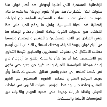
الإقصائية المستمرة التي أعلنها أردوغان ضد أنصار غولن منذ
سنوات، لكن الأخطر من هذا هو أن يقوم أردوغان بما يشبه ما كان
يقوم به الجيش عقب الانقلاب العسكرية السابقة من إجراءات
إقصائية ضد الحياة السياسية. ولعل ما يدفع المرء على هذا
الاعتقاد، هو الدعوات القوية لإعادة العمل بإحكام الإعدام بما
يعني التخلص من آلاف العسكريين والأمنيين والمدنيين ولاسيما
من أتباع غولن بتهمة الخيانة، وكذلك استغلال الانقلاب لشن أوسع
حملات الاعتقال في صفوف العسكريين والمدنيين بتهمة التعاون
مع الانقلابيين. كما أن من شأن ما حدث إطلاق يد أردوغان في
إعادة هيكلة المؤسسة الأمنية والعسكرية من جديد كي تكون
في خدمة تطلعه إلى حكم رئاسي مُطلق الصلاحيات، خاصةً وأن
موعد المؤتمر السنوي لمجلس الشورى العسكري هو الشهر
المقبل، وعادةً ما يشهد هذا المؤتمر التغيرات الكبرى في قيادات
الجيش واتخاذ قرارات جديدة على صعيد المهام والآليات بين
المؤسسات الأمنية والعسكرية.