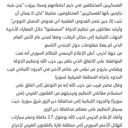
العسكريين المختطفين في خيم اعتصامهم وسط بيروت “نحن شبه
جازمين بأنها للعسكريين” المخطوفين، مضيفا “لكن لا يمكن أن
نثبت إلا حين تصدر الفحوص العلمية أي فحوص الحمض النووي”.
وأرشد مقاتلون من تنظيم الدولة “استسلموا” خلال المعارك الأخيرة
الجهات اللبنانية إلى مكان الرفات، وفقا لمدير عام الأمن العام
الذي لم يعط معلومات حول الجندي التاسع.
من جهة أخرى، أعلن الإعلام الرسمي للنظام السوري أنه تمت
الموافقة على الاتفاق الذي نظم بين حزب الله وتنظيم الدولة
ويقضي بخروج من تبقى من عناصر الأخير في الجرود اللبناني قرب
الحدود باتجاه المنطقة الشرقية لسوريا.
وقال مصدر قريب من حزب الله إنه تم التوصل إلى اتفاق على
استسلام مقاتلي التنظيم وترحيلهم من القلمون الغربي (في
سوريا) والجرود اللبنانية إلى محافظة دير الزور شرق سوريا، حيث
يسيطر التنظيم على معظم محافظة دير الزور.
وأفاد الإعلام الحربي لحزب الله بوصول 17 حافلة وعشر سيارات
للهلال الأحمر السوري إلى منطقة قارة بالقلمون الغربي لإخراج