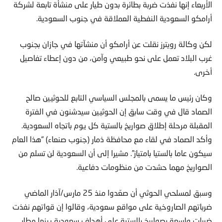
الأربعاء إنها نفذت ضربة بطائرة بدون طيار على منشأة تابعة لشركة
أرامكو السعودية النفطية العملاقة في جنوب السعودية.
لكن وكالة رويترز نقلت عن أرامكو أن منشآتها في جازان بجنوب
غرب البلاد تعمل على نحو طبيعي وآمن، من دون إعطاء تفاصيل
أخرى.
وكان رئيس ما يسمى بالمجلس السياسي التابع للحوثيين صالح
الصماد قال في وقت سابق إن الحوثيين سيدشنون في الفترة
المقبلة مرحلة إطلاق صواريخ بالستية كل يوم باتجاه السعودية.
وأكد الصماد في لقاء مع محافظة ذمار (جنوب صنعاء) “هذا العام
سيكون عاما بالستيا بامتياز”. مشيرا إلى أن السعودية لن تسلم من
الصواريخ مهما حشدت من منظومات دفاعية.
وسبق لمسلحي الحوثي أن صعّدوا منذ 25 مارس/آذار الماضي
ضرباتهم الصاروخية على مواقع سعودية، وقالوا إن قواتهم نفذت
ضربات واسعة بصواريخ بالستية على أهداف سعودية بينها مطار