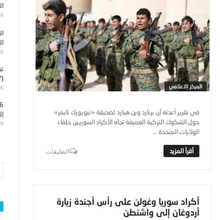
ال
26
ال
ال
26
تد
(7)
المركز الاعلامي
26
في تقرير أعدته آن برنارد وبن هبارد لصحيفة «نيويورك تايمز»
إل
حول الشكوك التركية العميفة تجاه الأكراد السوريين حلفاء
26
الولايات المتحدة ...
التعليقات
أكراد سوريا وغولن على رأس أجندة زيارة
أردوغان إلى واشنطن