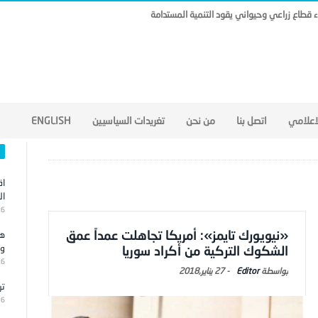
ناء قطاع زراعي وحيواني يقود التنمية المستدامة
لاعلامي
اتصل بنا
من نحن
تغريدات السياسيين
ENGLISH
اق
ال
26
«نيويورك تايمز»: أمريكا تجاهلت عمداً عمق
هج
وا
الشكوك التركية من أكراد سوريا
26
Editor
-
27 يناير,2018
تر
26