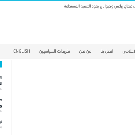
ناء قطاع زراعي وحيواني يقود التنمية المستدامة
لاعلامي
اتصل بنا
من نحن
تغريدات السياسيين
ENGLISH
اق
ال
26
هج
وا
26
تر
26