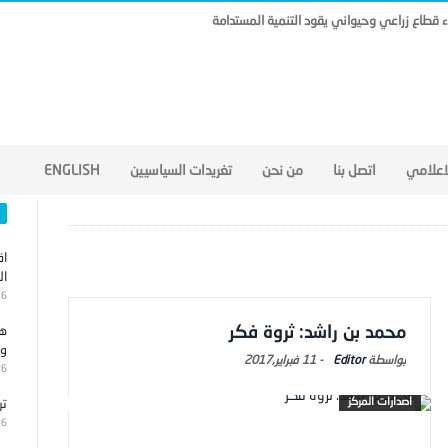
ناء قطاع زراعي وحيواني يقود التنمية المستدامة
لاعلامي
اتصل بنا
من نحن
تغريدات السياسيين
ENGLISH
اق
ال
26
محمد بن راشد: ثروة فكر
هج
وا
Editor
-
11 فبراير,2017
26
اصدارات المركز
تر
26