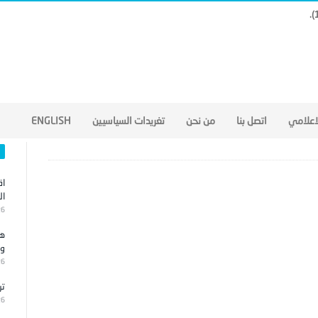
لاعلامي
اتصل بنا
من نحن
تغريدات السياسيين
ENGLISH
اق
ال
26
هج
وا
26
تر
26