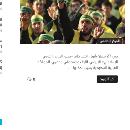
ال
26
ال
ال
26
تد
المركز الاعلامي
(7)
26
في 27 نيسان/أبريل، انتقد قائد «فيلق الحرس الثوري
الإسلامي» الإيراني، اللواء محمد علي جعفري، المملكة
إل
العربية السعودية بسبب تدخلها ا ...
26
0