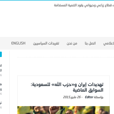
ناء قطاع زراعي وحيواني يقود التنمية المستدامة
لاعلامي
اتصل بنا
من نحن
تغريدات السياسيين
ENGLISH
اق
ال
26
تهديدات إيران و«حزب الله» للسعودية:
هج
وا
السوابق الماضية
26
Editor
-
26 مايو,2015
تر
26