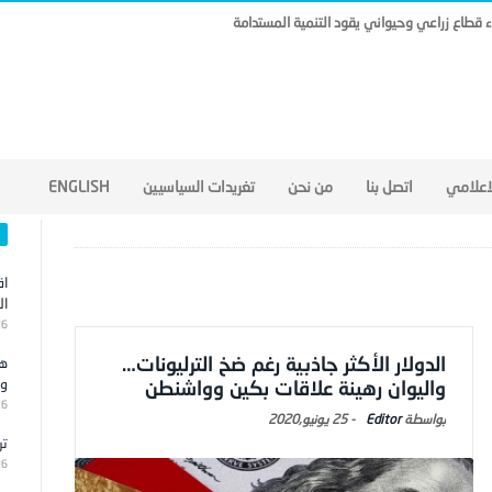
ناء قطاع زراعي وحيواني يقود التنمية المستدامة
لاعلامي
اتصل بنا
من نحن
تغريدات السياسيين
ENGLISH
اق
ال
26
الدولار الأكثر جاذبية رغم ضخ الترليونات…
هج
وا
واليوان رهينة علاقات بكين وواشنطن
26
Editor
-
25 يونيو,2020
تر
26