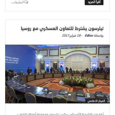
التعليقات
تيلرسون يشترط للتعاون العسكري مع روسيا
Editor
-
18 فبراير,2017
المركز الاعلامي
أبلغ وزير الخارجية الأميركي ريكس تيلرسون مجموعة أصدقاء الشعب