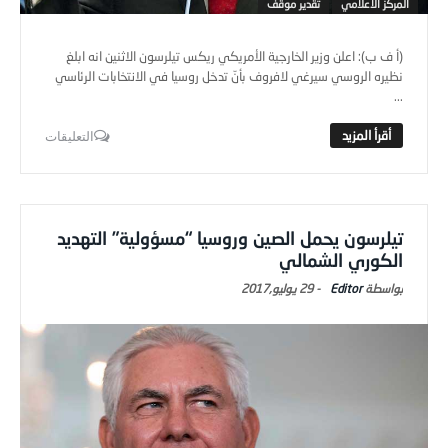
المركز الاعلامي
تقدير موقف
(أ ف ب): اعلن وزير الخارجية الأمريكي ريكس تيلرسون الاثنين انه ابلغ
نظيره الروسي سيرغي لافروف بأنّ تدخل روسيا في الانتخابات الرئاسي
...
التعليقات
تيلرسون يحمل الصين وروسيا “مسؤولية” التهديد
الكوري الشمالي
Editor
-
29 يوليو,2017