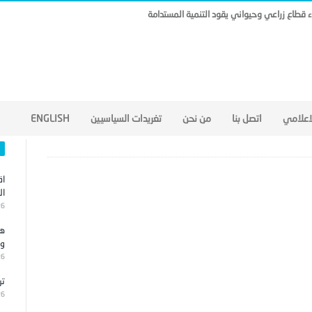
ناء قطاع زراعي وحيواني يقود التنمية المستدامة
لاعلامي
اتصل بنا
من نحن
تغريدات السياسيين
ENGLISH
اق
ال
26
هج
وا
26
تر
26