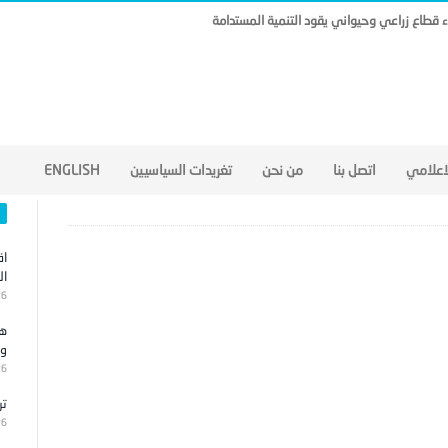
ناء قطاع زراعي وحيواني يقود التنمية المستدامة
لاعلامي
اتصل بنا
من نحن
تغريدات السياسيين
ENGLISH
اق
ال
26
هج
وا
26
تر
26