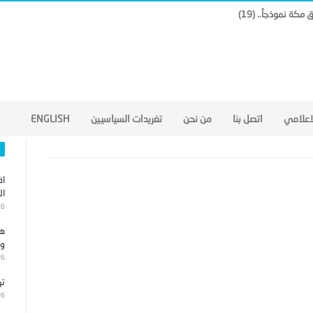
لاعلامي
اتصل بنا
من نحن
تغريدات السياسيين
ENGLISH
اق
ال
26
هج
وا
26
تر
26