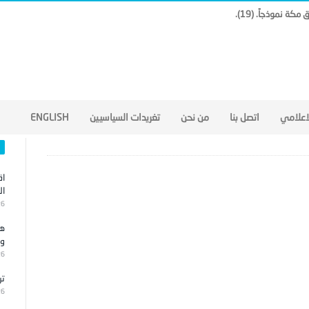
لاعلامي
اتصل بنا
من نحن
تغريدات السياسيين
ENGLISH
اق
ال
26
هج
وا
26
تر
26