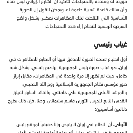
مؤيدة له ومنددة بالاحتجاجات لتأكيد أن الشارع الإيراني ليس ضده
وأن هناك قاعدة شعبية داعمة له. ويمكن القول إن الصورة
الأساسية التي التقطت لتلك المظاهرات تعكس بشكل واضح
السردية الرسمية للنظام إزاء هذه الاحتجاجات.
غياب رئيسي
أول انطباع تمنحه الصورة للمدقق فيها أو المتابع للمظاهرات في
إيران، هو غياب صورة رئيس الجمهورية إبراهيم رئيسي، بشكل شبه
كامل، حيث لم تظهر إلا مرة واحدة في المظاهرات، مقابل إبراز
صور مؤسس نظام الجمهورية الإسلامية روح الله الخميني،
والمرشد الأعلى للجمهورية علي خامنئي، والقائد السابق لفيلق
القدس التابع للحرس الثوري قاسم سليماني. وهنا، فإن ذلك يطرح
دلالتين أساسيتين:
الأولى
، أن النظام في إيران لا يفرض وزناً حقيقياً لموقع رئيس
الجمهورية في تراتبيته، بدليل أنه يمنح الأولوية للمرشد الأعلى