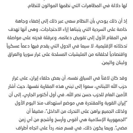
لها دلالة في المظاهرات التي نظمها الموالون للنظام.
إذ أن ذلك يوحي بأن النظام سعى عبر ذلك إلى إضفاء وجاهة
خاصة على السردية التي يتبناها إزاء الاحتجاجات، وهى أنها تهدف
في المقام الأول إلى تقويض دعائمه، وعرقلة قدرته على مواصلة
تدخلاته الإقليمية، لا سيما في الدول التي يقدم فيها دعماً عسكرياً
واقتصادياً لحلفائه من المليشيات المسلحة على غرار سوريا والعراق
ولبنان واليمن.
وقد كان لافتاً في السياق نفسه، أن بعض حلفاء إيران، على غرار
حزب الله اللبناني، سعوا إلى تبني هذه المقاربة نفسها، حيث أشار
الأمين العام للحزب حسن نصر الله، في أول أكتوبر الجاري، إلى أن
“إيران القوية والمقتدرة هي موضع استهداف منذ اليوم الأول
ولذلك الجميع يراهن على التحرك من الداخل”، مضيفاً أن
“الجمهورية الإسلامية هي أقوى وأرسخ وأشجع من أي زمن
مضى”. وربما يكون ذلك، في قسم منه، رداً على اتجاه أطراف