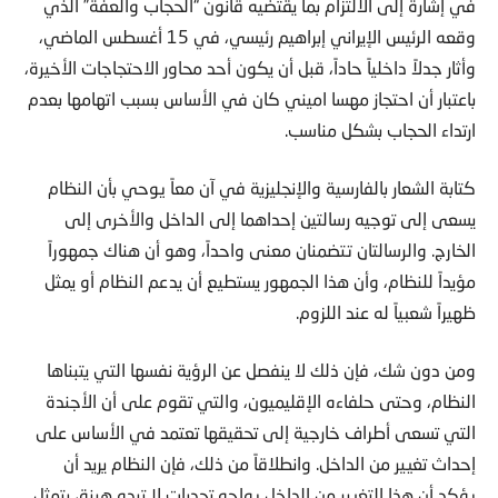
في إشارة إلى الالتزام بما يقتضيه قانون “الحجاب والعفة” الذي
وقعه الرئيس الإيراني إبراهيم رئيسي، في 15 أغسطس الماضي،
وأثار جدلاً داخلياً حاداً، قبل أن يكون أحد محاور الاحتجاجات الأخيرة،
باعتبار أن احتجاز مهسا اميني كان في الأساس بسبب اتهامها بعدم
ارتداء الحجاب بشكل مناسب.
كتابة الشعار بالفارسية والإنجليزية في آن معاً يوحي بأن النظام
يسعى إلى توجيه رسالتين إحداهما إلى الداخل والأخرى إلى
الخارج. والرسالتان تتضمنان معنى واحداً، وهو أن هناك جمهوراً
مؤيداً للنظام، وأن هذا الجمهور يستطيع أن يدعم النظام أو يمثل
ظهيراً شعبياً له عند اللزوم.
ومن دون شك، فإن ذلك لا ينفصل عن الرؤية نفسها التي يتبناها
النظام، وحتى حلفاءه الإقليميون، والتي تقوم على أن الأجندة
التي تسعى أطراف خارجية إلى تحقيقها تعتمد في الأساس على
إحداث تغيير من الداخل. وانطلاقاً من ذلك، فإن النظام يريد أن
يؤكد أن هذا التغيير من الداخل يواجه تحديات لا تبدو هينة، يتمثل