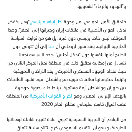
و”الهدوء والرخاء” لشعوبها.
فتحقيق الأمن الجماعي، من وجهة
نظر إبراهيم رئيسي
“رهن بخفض
تدخل القوى الأجنبية في علاقات إيران وجيرانها إلى الصفر”. وهذا
الموقف ليس خاصا برئيسي دون غيره، بل هو من ثوابت السياسة
الخارجية الإيرانية. وقد سبق لروحاني أن
دعا
إلى أن تتولى دول
الخليج أمنها بنفسها دون “تدخل أجنبي”. هذه السياسة تجعلنا
نتساءل عن إمكانية تحقيق ذلك في منطقة تحتل المركز الثاني من
حيث تعداد الوجود العسكري الأميركي بعد الأراضي الأمريكية
وترتبط حكوماتها بعلاقات قوية مع واشنطن، فيما تشهد العلاقات
بين طهران وواشنطن أزمة مستمرة. يرتبط ذلك بصورة جوهرية
بالهدف الإيراني المعلن، وهو
اخراج القوات الأميركية
من المنطقة
عقب اغتيال قاسم سليماني مطلع العام 2020.
من الواضح أن العربية السعودية تجري إعادة تقييم شاملة لرهاناتها
الخارجية، ويبدو أن التقييم السعودي خرج بنتائج سلبية تتعلق