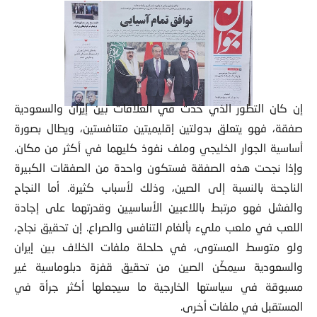
إن كان التطور الذي حدث في العلاقات بين إيران والسعودية
صفقة، فهو يتعلق بدولتين إقليميتين متنافستين، ويطال بصورة
أساسية الجوار الخليجي وملف نفوذ كليهما في أكثر من مكان.
وإذا نجحت هذه الصفقة فستكون واحدة من الصفقات الكبيرة
الناجحة بالنسبة إلى الصين، وذلك لأسباب كثيرة. أما النجاح
والفشل فهو مرتبط باللاعبين الأساسيين وقدرتهما على إجادة
اللعب في ملعب مليء بألغام التنافس والصراع. إن تحقيق نجاح،
ولو متوسط المستوى، في حلحلة ملفات الخلاف بين إيران
والسعودية سيمكّن الصين من تحقيق قفزة دبلوماسية غير
مسبوقة في سياستها الخارجية ما سيجعلها أكثر جرأة في
المستقبل في ملفات أخرى.