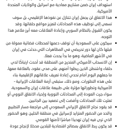
استهداف إيران ضمن مشاريع معادية مع اسرائيل والولايات المتحدة
الأميركية.
هذا الاتفاق لن يجعل إيران تتنازل عن نفوذها الإقليمي، بل سوف
تسعى إلى توظيف هذه المحادثات لتعزيز مواقع حلفائها، وقد
يكون القبول بالنظام السوري وإعادة العلاقات معه أبرز ملامح هذا
التوجه.
سيكون على السعودية أن توقف دعمها لمحطات فضائية ممولة من
قبلها كان لها دور تحريضي في المظاهرات التي حدثت في إيران
في الأشهر الماضية، وهو ما بدأ يحدث فعلا.
إن الانسحاب الأميركي المتدرج من المنطقة قد أحدث ارتباكًا لدى
حلفاء واشنطن الذين ربطوا أمنهم، على مدى عقود، بالعلاقة معها،
ما جعلهم اليوم أمام تحدي إعادة تعريف علاقاتهم الإقليمية بناء
على هذه التطورات. ومع ذلك، ستبقى أزمة العلاقات الإيرانية –
الأميركية وتطوراتها مؤثرة على طبيعة علاقات إيران والسعودية،
سواء جرت العودة إلى المحادثات النووية وإحياء الاتفاق النووي أو
تعثرت تلك المحادثات وأفضت إلى تصعيد بين الجانبين.
قد يقود نجاح الاتفاق الإيراني السعودي إلى مراجعة مسار التطبيع
والحد من الحضور المتزايد لإسرائيل في منطقة الخليج، وهو الحضور
الذي ترى فيه إيران تهديدًا مباشرًا لأمنها القومي.
قد يكون ربط الاتفاق بمصالح اقتصادية للبلدين مدخلا لإنجاح عودة