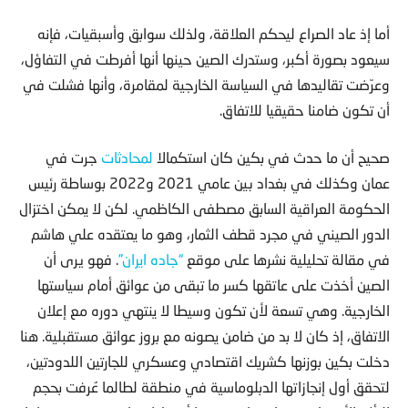
أما إذ عاد الصراع ليحكم العلاقة، ولذلك سوابق وأسبقيات، فإنه
سيعود بصورة أكبر، وستدرك الصين حينها أنها أفرطت في التفاؤل،
وعرّضت تقاليدها في السياسة الخارجية لمقامرة، وأنها فشلت في
أن تكون ضامنا حقيقيا للاتفاق.
صحيح أن ما حدث في بكين كان استكمالا
لمحادثات
جرت في
عمان وكذلك في بغداد بين عامي 2021 و2022 بوساطة رئيس
الحكومة العراقية السابق مصطفى الكاظمي. لكن لا يمكن اختزال
الدور الصيني في مجرد قطف الثمار، وهو ما يعتقده علي هاشم
في مقالة تحليلية نشرها على موقع
“جاده ايران”
. فهو يرى أن
الصين أخذت على عاتقها كسر ما تبقى من عوائق أمام سياستها
الخارجية. وهي تسعة لأن تكون وسيطا لا ينتهي دوره مع إعلان
الاتفاق، إذ كان لا بد من ضامن يصونه مع بروز عوائق مستقبلية. هنا
دخلت بكين بوزنها كشريك اقتصادي وعسكري للجارتين اللدودتين،
لتحقق أول إنجازاتها الدبلوماسية في منطقة لطالما عُرفت بحجم