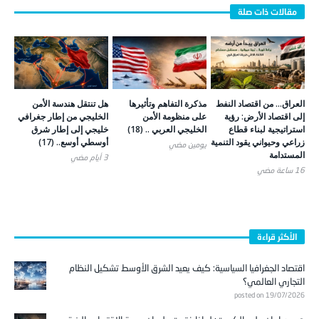
العراق… من اقتصاد النفط
مذكرة التفاهم وتأثيرها
هل تنتقل هندسة الأمن
إلى اقتصاد الأرض: رؤية
على منظومة الأمن
الخليجي من إطار جغرافي
استراتيجية لبناء قطاع
الخليجي العربي .. (18)
خليجي إلى إطار شرق
زراعي وحيواني يقود التنمية
أوسطي أوسع.. (17)
يومين ‎مضي
المستدامة
3 أيام ‎مضي
16 ساعة ‎مضي
الأكثر قراءة
اقتصاد الجغرافيا السياسية: كيف يعيد الشرق الأوسط تشكيل النظام
التجاري العالمي؟
posted on 19/07/2026