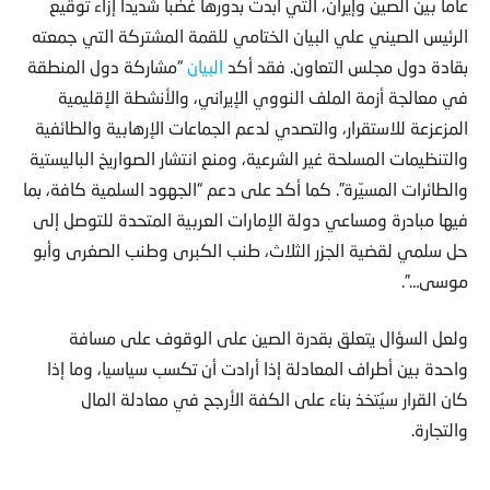
عاما بين الصين وإيران، التي أبدت بدورها غضبا شديدا إزاء توقيع
الرئيس الصيني علي البيان الختامي للقمة المشتركة التي جمعته
بقادة دول مجلس التعاون. فقد أكد
البيان
“مشاركة دول المنطقة
في معالجة أزمة الملف النووي الإيراني، والأنشطة الإقليمية
المزعزعة للاستقرار، والتصدي لدعم الجماعات الإرهابية والطائفية
والتنظيمات المسلحة غير الشرعية، ومنع انتشار الصواريخ الباليستية
والطائرات المسيّرة”. كما أكد على دعم “الجهود السلمية كافة، بما
فيها مبادرة ومساعي دولة الإمارات العربية المتحدة للتوصل إلى
حل سلمي لقضية الجزر الثلاث، طنب الكبرى وطنب الصغرى وأبو
موسى…”.
ولعل السؤال يتعلق بقدرة الصين على الوقوف على مسافة
واحدة بين أطراف المعادلة إذا أرادت أن تكسب سياسيا، وما إذا
كان القرار سيُتخذ بناء على الكفة الأرجح في معادلة المال
والتجارة.