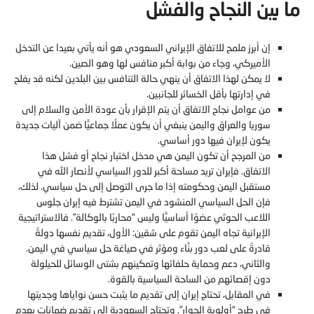
ما بين النجاح والفشل
إن أبرز ملمح للاتفاق الإيراني السعودي هو أنه يأتي بعيدا عن التدخل
الأميركي، وجاء من بوابة أكبر منافس لها وهو الصين.
لا يمكن لهذا الاتفاق أن ينهي حالة التنافس بين البلدين لكنه قد يفلح
في إدارتها بأقل الخسائر للجانبين.
من عوامل نجاح الاتفاق أن يتم الإقرار بأن عودة الأمن والسلام إلى
سوريا والعراق واليمن ينبغي أن يكون عملًا جماعيًّا ضمن آليات جديدة
يكون لإيران فيها دور أساسي.
من المرجح أن تكون اليمن هي مدخل اختبار نجاح أو فشل هذا
الاتفاق. فإيران تريد مساحة أكبر للدور السياسي لأنصار الله في
مستقبل اليمن وحكومته إذا ما جرى التوصل إلى حل سياسي. لذلك،
فإن الحل السياسي المنشود في اليمن تشترط فيه إيران جلوس
اللاعب الحوثي عضوًا أساسيًّا وليس “محاربًا بالوكالة”. فالاستراتيجية
الإيرانية تجاه اليمن تقوم على شقين: الأول، تقديم نفسها دولةً
قادرةً على لعب دور بنَّاء ومؤثر في صياغة حل سياسي في اليمن.
والثاني، دعم وحماية حلفائها وتمكينهم بشتى الوسائل للحيلولة
دون إقصائهم من الساحة السياسية بالقوة.
في المقابل، تحتاج إيران إلى تقديم ما يثبت حسن نواياها وجديتها
في طرح “أولوية الجوار”. وتحتاج السعودية إلى تقديم ضمانات بعدم