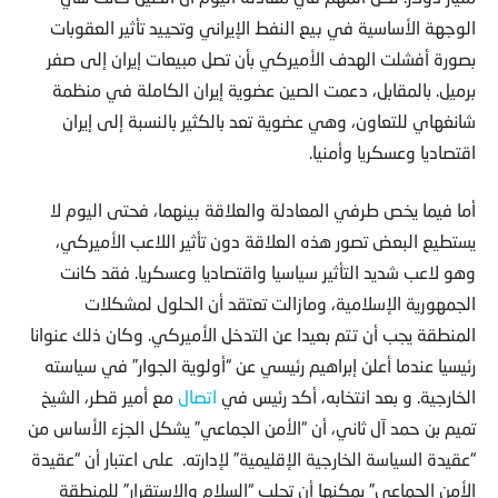
الوجهة الأساسية في بيع النفط الإيراني وتحييد تأثير العقوبات
بصورة أفشلت الهدف الأميركي بأن تصل مبيعات إيران إلى صفر
برميل. بالمقابل، دعمت الصين عضوية إيران الكاملة في منظمة
شانغهاي للتعاون، وهي عضوية تعد بالكثير بالنسبة إلى إيران
اقتصاديا وعسكريا وأمنيا.
أما فيما يخص طرفي المعادلة والعلاقة بينهما، فحتى اليوم لا
يستطيع البعض تصور هذه العلاقة دون تأثير اللاعب الأميركي،
وهو لاعب شديد التأثير سياسيا واقتصاديا وعسكريا. فقد كانت
الجمهورية الإسلامية، ومازالت تعتقد أن الحلول لمشكلات
المنطقة يجب أن تتم بعيدا عن التدخل الأميركي. وكان ذلك عنوانا
رئيسيا عندما أعلن إبراهيم رئيسي عن “أولوية الجوار” في سياسته
الخارجية. و بعد انتخابه، أكد رئيس في
اتصال
مع أمير قطر، الشيخ
تميم بن حمد آل ثاني، أن “الأمن الجماعي” يشكل الجزء الأساس من
“عقيدة السياسة الخارجية الإقليمية” لإدارته. على اعتبار أن “عقيدة
الأمن الجماعي” يمكنها أن تجلب “السلام والاستقرار” للمنطقة