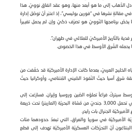
ّبادل الذّهاب إلى ما هو أبعد منها، وهو عقد اتفاق نوويّ. هذا
في مقالةٍ نشرها في “فورين بوليسي”، إذ اعتبَر أنّ توصّل إدارة
ا يخصّ برنامجها النّوويّ هو تصرّف ذكيّ وإن لم يحمل تغييراً
بر فدية بالتّاريخ الأميركيّ للملالي في طهران”.
ا يحمله الشّرق الأوسط في هذا الخصوص.
 الخليج العربيّ، بعدما كانت الإدارة الأميركيّة قد خفّفت من
شرق آسيا حيثُ النّفوذ الصّيني المُتنامي، وأوكرانيا حيثُ
سط سيتركُ فراغاً تملؤه الصّين وروسيا وإيران. فسارَعَت إلى
العودة العسكريّة إلى المنطقة على متن السّفن الحربيّة التي تحمل 3,000 جنديّ من مُشاة البحريّة (المارينز) تحت ذريعة
الأميركيّة الجنرال بات رايدر.
ة الأميركيّة في سوريا والعراق، التي تبعدُ حدودهما مئات
لبنتاغون أنّ التحرّكات العسكريّة الأميركيّة تهدف إلى قطع