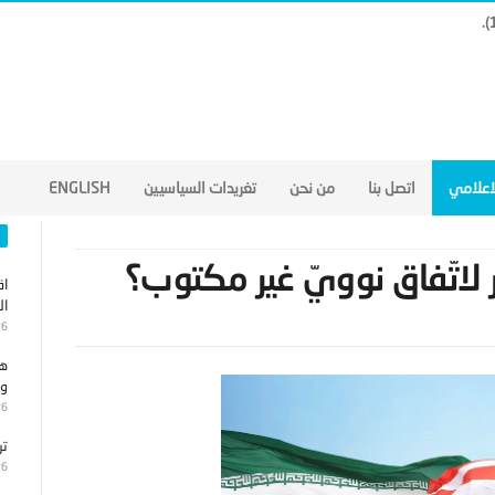
لاعلامي
اتصل بنا
من نحن
تغريدات السياسيين
ENGLISH
 لاتّفاق نوويّ غير مكتوب؟
اق
ال
26
هج
وا
26
تر
26