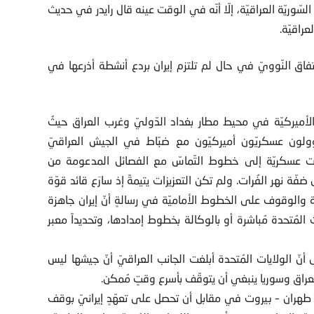
ّوريّة العراقيّة، إلّا أنّه في الوقت عينه قال رايدر في حديث
راقيّة.
تفاق النّوويّ في حال لم تلتزم إيران بردع أنشطة أذرعها في
 الأميركيّة في محيط مطار بغداد الدّوليّ وغرب العراق حيثُ
ؤولون عسكريّون أميركيّون مع ضبّاط في الجيش العراقيّ
زات عسكريّة إلى خطوط التّماسّ مع الفصائل المدعومة من
ة نهر الفُرات. ولم تكن التعزيزات يتيمةً إذ سارَع قائد قوّة
 والوقوف على الخطوط الأماميّة في رسالةٍ أنّ إيران جاهزة
مُتحدة مُباشرة أو بالوكالة بخطوط إمدادها، وتحديداً معبر
نّ الولايات المُتحدة أبلغت الجانب العراقيّ أنّ جيشها ليس
لعراق وسوريا ينبغي أن يتوقّف بأسرع وقتٍ مُمكن.
ق طهران – بيروت في مقابل أن تحصل على تعهّدٍ إيرانيّ بوقف