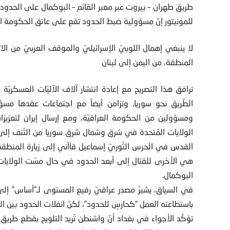
طريق طهران – بيروت عبر معبر القائم – البوكمال على الحدود الس
للمونيتور إنّ مسؤولية ضبط الحدود تقع على عاتق الحكومة الع
لا ينبغي إهمال اللوبيّ الإسرائيليّ والموقف العربيّ من الا
المنطقة، من اليمن إلى لبنان
ترافق هذا التصريح مع إعادة انتشار آلاف الآليّات العسكريّة
الطّريق نحو سوريا. وتزامن أيضاً مع اجتماعات عقدها مس
ومسؤولين من الحكومة العراقيّة، ومع إرسال إيران لتعزي
الولايات المُتحدة في شرق وشمال شرق سوريا من التّنف إلى ضفّ
القدس في الحرس الثّوريّ إسماعيل قاآني إلى زيارة المنطقة
هي الأخرى للقتال إلى أبعد الحدود في حال مسّت الولايات ال
البوكمال.
في السياق، يشيرُ مصدر عراقيّ رفيع المستوى لـ”أساس” إلى أ
باستطاعته العمل “كحارسٍ للحدود”، لكنّ انفلات الحدود بين ا
تؤكّد الأجواء في بغداد أنّ واشنطن تُريد التلويح بقطع طري