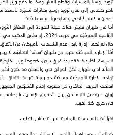
تزويد روسيا بالمُسيّرات وقطع الغيار، وهذا ما دفع وزير الخارجي
ناصر كنعاني إلى نفي تزويد روسيا بطائرات مُسيّرة لاستخدامه
“ضمان سلامة الأراضي ومعارضتها سياسة الضّمّ”.
أما في طهران فليسَ هناك عجلة للعودة إلى الاتفاق النّوويّ
الرّئاسية الأميركيّة في خريف 024
حال لم تضمن إدارة بايدن عدم الانسحاب الأميركيّ من الاتفاق.
أمّا الإدارة الأميركيّة فتريد من طهران “هديّة” انتخابيّة، لا ي
السّياسة الخارجيّة. فقد يجدُ فريق بايدن، خصوصاً وزير الخارج
الضّالّة لدى طهران. لكنّ العوائق في واشنطن قد تكون أكبر 
تواجه الإدارة الأميركيّة معارضةً جمهوريّة شرسة للاتفاق النّو
اندلعت الخريف الماضي من صعوبة إقناع المُشرّعين الجمهوري
إيران لا يتضمّن التزاماً من إيران بـ”حقوق الإنسان”، بالإضافة إ
في حربها ضدّ الغرب.
إقرأ أيضاً: السّعوديّة: المبادرة العربيّة مقابل التطبيع
كذلك لا ينبغي إهمال اللوبيّ الإسرائيليّ والموقف العربيّ من