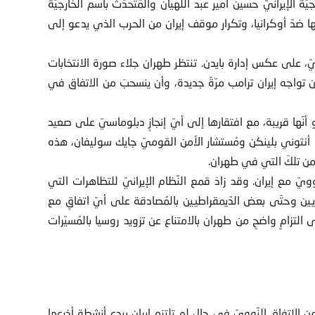
ّة الإيرانيّ حسين أمير عبد اللهيان والمُتحدّث باسم الخارجيّة
ا ضدّ أوكرانيا، وتكرار موقف إيران من الحرب الذي يدعو إلى
، على عكس إدارة بايدن. تنتظر طهران جلاء صورة الانتخابات
2، إذ تكمن الخشية في أن تواجه إيران ترامب مرّةً جديدة، وأن ينسحبَ من الاتفاق في
بدو أنّها قريبة، مع افتقارها إلى أيّ إنجازٍ دبلوماسيّ على صعيد
يّة أنتوني بلينكن ومُستشار الأمن القوميّ جايك سوليفان، هذه
من تلكَ التي في طهران.
ويّ مع إيران. وقد زادَ قمع النّظام الإيرانيّ للتظاهرات التي
ين وحتّى بعض الدّيمقراطيين بالمُصادقة على أيّ اتفاقٍ مع
لى التزامٍ واضحٍ من طهران بالامتناع عن تزويد روسيا بالمُسيّرات
 الاتفاق النّوويّ في حال لم تلتزم إيران بردع أنشطة أذرعها