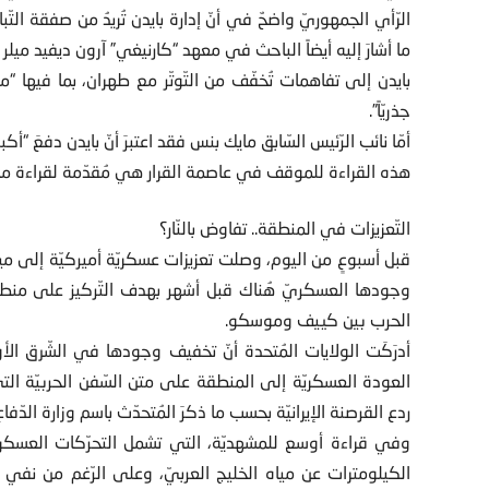
الرّأي الجمهوريّ واضحٌ في أنّ إدارة بايدن تُريدُ من صفقة الت
ما أشارَ إليه أيضاً الباحث في معهد “كارنيغي” آرون ديفيد ميلر 
بايدن إلى تفاهمات تُخفّف من التّوتّر مع طهران، بما فيها “م
جذريّاً”.
أمّا نائب الرّئيس السّابق مايك بنس فقد اعتبرَ أنّ بايدن دفعَ “أك
هذه القراءة للموقف في عاصمة القرار هي مُقدّمة لقراءة م
التّعزيزات في المنطقة.. تفاوض بالنّار؟
قبل أسبوعٍ من اليوم، وصلت تعزيزات عسكريّة أميركيّة إلى مياه
وجودها العسكريّ هُناك قبل أشهر بهدف التّركيز على منطقة 
الحرب بين كييف وموسكو.
أدرَكَت الولايات المُتحدة أنّ تخفيف وجودها في الشّرق الأو
ردع القرصنة الإيرانيّة بحسب ما ذكرَ المُتحدّث باسم وزارة الدّفاع 
وفي قراءة أوسع للمشهديّة، التي تشمل التحرّكات العسكريّ
الكيلومترات عن مياه الخليج العربيّ، وعلى الرّغم من نفي ا