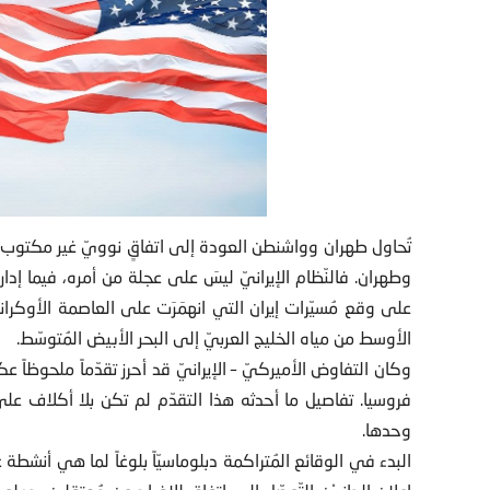
تُحاول طهران وواشنطن العودة إلى اتفاقٍ نوويّ غير مكتوب. 
وطهران. فالنّظام الإيرانيّ ليسَ على عجلة من أمره، فيما إدارة
على وقع مُسيّرات إيران التي انهمَرَت على العاصمة الأوكران
الأوسط من مياه الخليج العربيّ إلى البحر الأبيض المُتوسّط.
وكان التفاوض الأميركيّ – الإيرانيّ قد أحرز تقدّماً ملحوظاً ع
فروسيا. تفاصيل ما أحدثه هذا التقدّم لم تكن بلا أكلاف على 
وحدها.
البدء في الوقائع المُتراكمة دبلوماسيّاً بلوغاً لما هي أنش