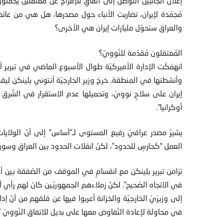
إعلان الجانبيْن التّوصّل إلى اتفاقٍ للإفراج عن مُعتقلين يحمل
مُجمّدة لإيران، تضاربت الأنباء حول مصدرها، هل هي من عائدا
والعراق ستحوّل مليارات إيران هي الأخرى؟
المُعتقلون مُقدّمة للنّوويّ؟
انهمَكَت الإدارة الأميركيّة طوال الأسبوع الماضي في تبرير أنّ
وأنشطتها في المنطقة. خرجَ وزير الخارجيّة أنتوني بلينكن ليقو
إيران على سلاحٍ نوويّ، وتحميلها عدم الاستقرار في الشّرق 
أوكرانيا”.
يشيرُ مصدر عراقيّ رفيع المستوى لـ”أساس” إلى أنّ الولايات
العمل “كحارسٍ للحدود”، لكنّ انفلات الحدود بين العراق وسور
تزامن تبرير بلينكن مع انقسامٍ في الموقف من الصّفقة بين أع
إلى وزيرَيْ الخارجيّة والخزانة أعربوا فيها عن قلقهم من أنّ إدا
في محاولة لإعادة التّفاوض معها على بديل للاتفاق النّوويّ “الم