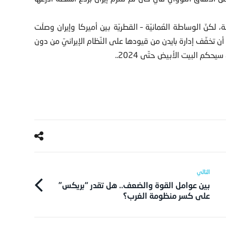
لكنّ الوساطة العُمانيّة – القطريّة بين أميركا وإيران وصلَت
ن تلتزم إيران ببنود اتفاق 2015 في مُقابل أن تخفّف إدارة بايدن من قيودها على النّظام الإيرانيّ من دون
م البيت الأبيض حتّى 2024..
بين عوامل القوة والضعف.. هل تقدر “بريكس”
على كسر منظومة الغرب؟