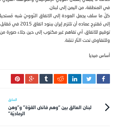
في المنطقة، من اليمن إلى لبنان.
كلّ ما سلف يجعل العودة إلى الاتفاق النّوويّ شبه مُستحيلة، 
إلى مُقترحٍ عماده أ
توقيع للاتفاق، أي تفاهم غير مكتوب إلى حين جلاء صورة من سيحك
وللتفاوض تحت النّار تتمّة.
أساس ميديا
لبنان العالق بين “وهم فائض القوّة” و”وهن
الرماديّة”