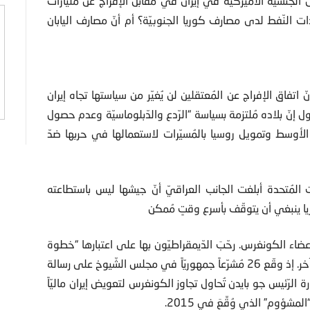
ون الجنسيّة الأميركيّة في إيران في مقابل الإفراج عن مليارات
ت النّفط لدى مصارف كوريا الجنوبيّة؟ أم أنّ مصارف اليابان
 اتفاق الإفراج عن المُعتقلين لن يُغيّر من سياستها تجاه إيران
ل إنّ بلاده مُلتزمة بسياسة “الرّدع والدّبلوماسيّة وعدم حصول
الأوسط وتمويل روسيا بالمُسيّرات لاستعمالها في حربها ضدّ
 المُتحدة أبلغت الجانب العراقيّ أنّ جيشها ليس باستطاعته
يا ينبغي أن يتوقّف بأسرع وقتٍ مُمكن
ضاء الكونغرس. رحّبَ الدّيمقراطيّون بها على اعتبارها “خطوة
في الاتجاه الصّحيح”. لكنّ زملاءهم الجمهوريّين كانَ لهم رأي آخر. إذ وقّع 26 مُشرّعاً جمهوريّاً في مجلس الشّيوخ على رسالة
رة الرّئيس جو بايدن تُحاول تجاوز الكونغرس لتعويض إيران ماليّاً
شؤوم” الذي وُقِّعَ في 2015.