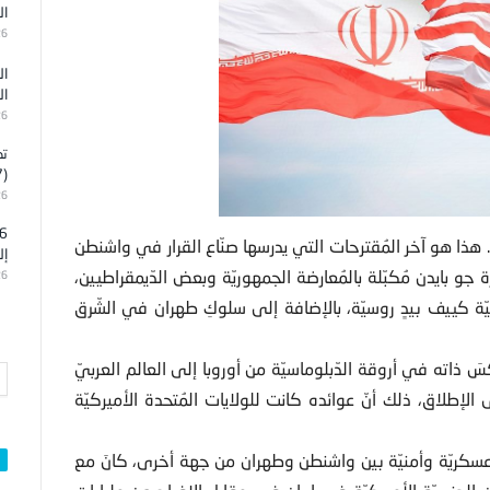
ال
26
ال
ال
26
تد
(7)
26
هذا هو آخر المُقترحات التي يدرسها صنّاع القرار في واشنطن
إل
 جو بايدن مُكبّلة بالمُعارضة الجمهوريّة وبعض الدّيمقراطيين،
26
يّة كييف بيدٍ روسيّة، بالإضافة إلى سلوكِ طهران في الشّرق
كسَ ذاته في أروقة الدّبلوماسيّة من أوروبا إلى العالم العربيّ
الإطلاق، ذلك أنّ عوائده كانت للولايات المُتحدة الأميركيّة
طة عسكريّة وأمنيّة بين واشنطن وطهران من جهة أخرى، كانَ مع