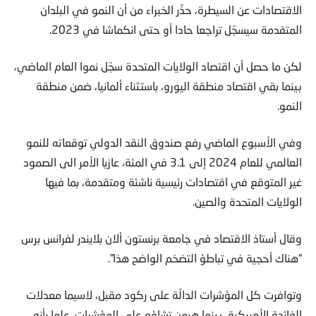
الاقتصادات عن السيطرة، حذّر الخبراء من أن النمو في البلدان
المتقدمة سيسجّل تراجعا حادا أو حتى انكماشا في 2023.
لكن ما حصل أن اقتصاد الولايات المتحدة سجّل نموا العام الماضي،
بينما بقي اقتصاد منطقة اليورو، باستثناء ألمانيا، ضمن منطقة
النمو.
وفي الأسبوع الماضي رفع صندوق النقد الدولي توقعاته للنمو
العالمي للعام 2024 إلى 3.1 في المئة، عازيا الأمر الى الصمود
غير المتوقع في اقتصادات رئيسية ناشئة ومتقدمة، بما فيها
الولايات المتحدة والصين.
وقال أستاذ الاقتصاد في جامعة برنستون ألان بلايندر لفرانس برس
“هناك أحجية في تباطؤ التضخم الواضح هذا”.
وتوافرت كل المؤشرات الدالّة على ركود مقبل، لاسيما معدلات
الفائدة الأميركية، بينما هيمن تشاؤم على المؤشرات، علما بأنه