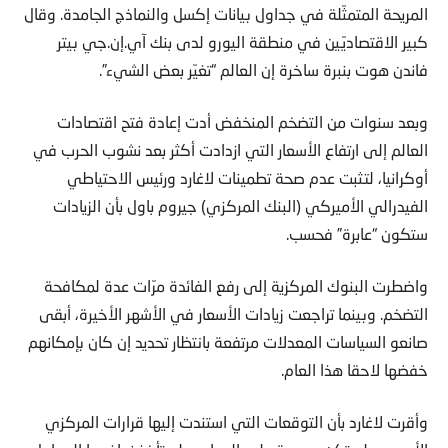
المريحة المتمثّلة في جداول بيانات إكسل والنماذج الجامدة. وقال
كبير الاقتصاديّين في منطقة اليورو لدى بنك آي.إن.جي بيتر
فاندن هوت بنبرة ساخرة إن العالم “تغيّر بعض الشيء”.
وبعد سنوات من التضخم المنخفض أدت إعادة فتح اقتصادات
العالم إلى ارتفاع الأسعار التي ازدادت أكثر بعد نشوب الحرب في
أوكرانيا، لتثبت عدم صحة تطمينات لاغارد ورئيس الاحتياطي
الفيدرالي الأميركي (البنك المركزي) جيروم باول بأن الزيادات
ستكون “عابرة” فحسب.
واضطرت البنوك المركزية إلى رفع الفائدة مرّات عدة لمكافحة
التضخم. وبينما تراجعت زيادات الأسعار في الأشهر الأخيرة، أبقى
صانعو السياسات المعدلات مرتفعة بانتظار تحديد إن كان بإمكانهم
خفضها لاحقا هذا العام.
وأقرت لاغارد بأن التوقعات التي استندت إليها قرارات المركزي