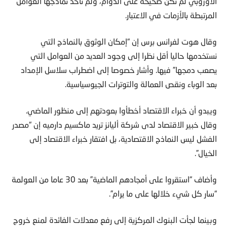
الأوروبي لم تكن صحيحة على الدوام، ولم تأخذ نماذجها العوامل
المرتبطة بالأزمات في الاعتبار.
وقال هوت لفرانس برس إن “إمكان الوثوق بالنماذج التي
نستخدمها حاليا أقل نظرا إلى وجود العديد من العوامل التي
يصعب دمجها” فيها. وأشار خصوصا إلى اضطراب سلاسل الإمداد
بعد الوباء ونقص العمالة والتوترات الجيوسياسية.
ويبدو أن خبراء الاقتصاد أخطأوا بعودتهم إلى منظور الماضي.
وقال خبير الاقتصاد لدى شركة أليانز تريد ماكسيم دارميه إن “مصدر
الفشل ليس النماذج الاقتصادية، بل افتقار خبراء الاقتصاد إلى
الخيال”.
وأضاف “استقروا على أمجادهم الماضية” بعد 30 عاما من العولمة
“سار كل شيء خلالها على ما يرام”.
وبينما لجأت البنوك المركزية إلى رفع معدلات الفائدة لمنع خروج