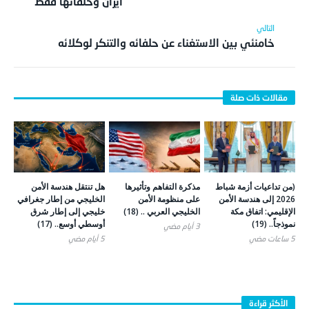
ايران وحلفائها فقط
خامنئي بين الاستغناء عن حلفائه والتنكر لوكلائه
(من تداعيات أزمة شباط
مذكرة التفاهم وتأثيرها
هل تنتقل هندسة الأمن
2026 إلى هندسة الأمن
على منظومة الأمن
الخليجي من إطار جغرافي
الإقليمي: اتفاق مكة
الخليجي العربي .. (18)
خليجي إلى إطار شرق
نموذجاً.. (19)
أوسطي أوسع.. (17)
3 أيام ‎مضي
5 ساعات ‎مضي
5 أيام ‎مضي
الأكثر قراءة