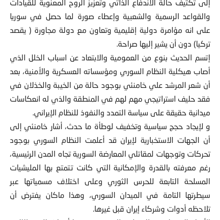
إلى تكثيف حالة الاندفاع الذاتي وتعزيز الروح المعنوية للقيادات
والقواعد الرسمية والشعبية وإعطاء صورة لما حصل في سوريا
على انه مؤامرة دولية إقليمية وتعاون مع دولة مجاورة ( يقصد
تركيا) دون أن يشير إليها صراحة.
إتسم الحديث بنوع من العمومية والابتعاد عن اسباب الخلل الذي
أصاب هيكلية النظام السوري ومؤسساته العسكرية والأمنية، بعد
أن شعر المرشد علي خامنئي بوجود حالة من الخيبة والخذلان في
فقد حليف استراتيجي مهم لهم في المنطقة والذي له انعكاسات
ميدانية حقيقة على سياسة التمدد والنفوذ للنظام الإيراني.
و لإيجاد حجج سياسية وتخفيف لوطأة ما حدث، أشار خامنئي إلى
أن الجهات الاستخبارية لإيران قد أعلمت النظام السوري بوجود
تحركات وتوجهات لمقاتلي المعارضة السورية تجاه المدن الرئيسية،
رغم معرفته بالقدرة والإمكانية التي كانت تتمتع بها المليشيات
المسلحة التابعة للحرس الثوري وعلى اختلاف مسمياتها عبر
سيطرتها التامة في الميدان السوري، وهذا ماكان يفترض أن
تلاحظه أدوات وشركاء إيران قبل غيرها.