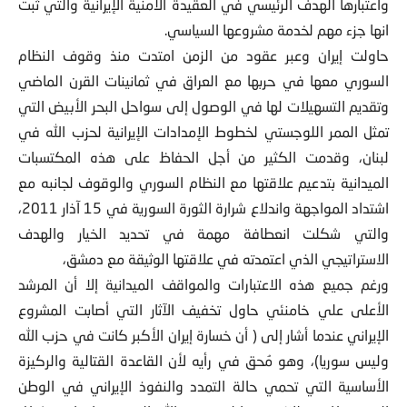
واعتبارها الهدف الرئيسي في العقيدة الامنية الإيرانية والتي ثبت
انها جزء مهم لخدمة مشروعها السياسي.
حاولت إيران وعبر عقود من الزمن امتدت منذ وقوف النظام
السوري معها في حربها مع العراق في ثمانينات القرن الماضي
وتقديم التسهيلات لها في الوصول إلى سواحل البحر الأبيض التي
تمثل الممر اللوجستي لخطوط الإمدادات الإيرانية لحزب الله في
لبنان، وقدمت الكثير من أجل الحفاظ على هذه المكتسبات
الميدانية بتدعيم علاقتها مع النظام السوري والوقوف لجانبه مع
اشتداد المواجهة واندلاع شرارة الثورة السورية في 15 آذار 2011،
والتي شكلت انعطافة مهمة في تحديد الخيار والهدف
الاستراتيجي الذي اعتمدته في علاقتها الوثيقة مع دمشق،
ورغم جميع هذه الاعتبارات والمواقف الميدانية إلا أن المرشد
الأعلى علي خامنئي حاول تخفيف الآثار التي أصابت المشروع
الإيراني عندما أشار إلى ( أن خسارة إيران الأكبر كانت في حزب الله
وليس سوريا)، وهو مُحق في رأيه لأن القاعدة القتالية والركيزة
الأساسية التي تحمي حالة التمدد والنفوذ الإيراني في الوطن