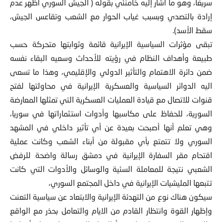
سريعًا، وهو ما أشار إليه خامنئي بقوله ( الجيش السوري أظهر عدم
إرادة بالتصدي وبسبب غياب الحوار مع الشعب وتقاعس الجيش،
سقط الأسد).
تبقى مؤثرات السياسية الإيرانية قائمة وثوابتها متحركة حسب
طبيعة وأهداف النظام في رؤيته للأحداث وسعيه البقاء نفسه
ضمن دائرة الاهتمام والتأثير الدولي والإقليمي، وهذا ما تسعى
اليه الدوائر السياسية والعسكرية الإيرانية في محاولتها لفتح
قنوات للاتصال مع قيادة العمليات العسكرية التي تمثلها المعارضة
السورية، للحفاظ على مكاسبها وأدوات استثماراتها في سوريا،
وهي تعلم أنها أصبحت بعيدة عن أي تأثير داخلي في المشهد
السوري ولا تتمتع بأي مقبولة من أبناء الشعب وكانت عملية
اقتحام مقر السفارة الإيرانية في دمشق رسالة واضحة للرفض
الشعبي نتيجة للمعاملة السئية والوسائل والأدوات التي كانت
تتبعها المليشيات الإيرانية في داخل المجتمع السوري،
سيكون هناك نوع من التهدئة الإيرانية والابتعاد عن سياسية التعنت
وإظهار القوة وانتظار القادم من الايام والتعامل بحذر مع الواقع