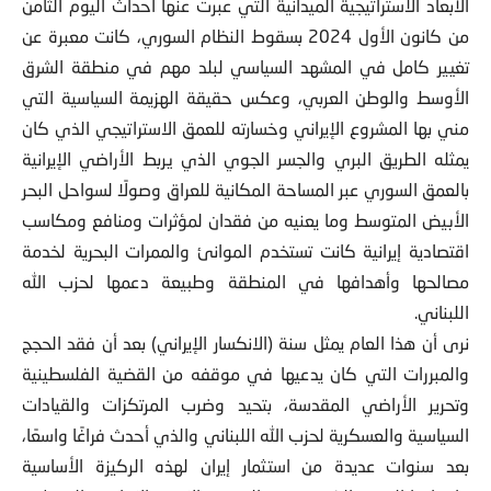
الأبعاد الاستراتيجية الميدانية التي عبرت عنها أحداث اليوم الثامن
من كانون الأول 2024 بسقوط النظام السوري، كانت معبرة عن
تغيير كامل في المشهد السياسي لبلد مهم في منطقة الشرق
الأوسط والوطن العربي، وعكس حقيقة الهزيمة السياسية التي
مني بها المشروع الإيراني وخسارته للعمق الاستراتيجي الذي كان
يمثله الطريق البري والجسر الجوي الذي يربط الأراضي الإيرانية
بالعمق السوري عبر المساحة المكانية للعراق وصولًا لسواحل البحر
الأبيض المتوسط وما يعنيه من فقدان لمؤثرات ومنافع ومكاسب
اقتصادية إيرانية كانت تستخدم الموانئ والممرات البحرية لخدمة
مصالحها وأهدافها في المنطقة وطبيعة دعمها لحزب الله
اللبناني.
نرى أن هذا العام يمثل سنة (الانكسار الإيراني) بعد أن فقد الحجج
والمبررات التي كان يدعيها في موقفه من القضية الفلسطينية
وتحرير الأراضي المقدسة، بتحيد وضرب المرتكزات والقيادات
السياسية والعسكرية لحزب الله اللبناني والذي أحدث فراغًا واسعًا،
بعد سنوات عديدة من استثمار إيران لهذه الركيزة الأساسية