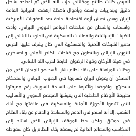
العربي كانت طلائع ومقاتلي حزب الله الذي تم اعداده بشكل
دقيق وبتدريبات واسعة وبأموال باهظة ارهقت الميزانية العامة
لإيران وهي تعيش أزمة اقتصادية حادة بعد العقوبات الأميركية
وانسحاب واشنطن من مباحثات البرنامج النووي الإيراني، وأدت
الضربات الإسرائيلية والفعاليات العسكرية في الجنوب اللبناني إلى
تدمير الشبكات الأمنية والعسكرية التي كان يشرف عليها الحرس
الثوري الإيراني وبالتعاون مع قيادات الكادر الأمني والعسكري
في هيئة الأركان وقوة الرضوان التابعة لحزب الله اللبناني.
وكانت المراهنة على بقاء نظام بشار الأسد هو الميدان الذي من
الممكن أن يعوض لإيران خسارتها في الجنوب اللبناني واستحكام
سيطرتها ونفوذها وتأثيرها على الساحة السورية، رغم معرفتها
بطبيعة الأوضاع الداخلية التي يعيشها المجتمع السوري والأساليب
التي تتبعها الأجهزة الأمنية والعسكرية في علاقتها مع أبناء
الشعب، إلا أنه استمر في الدعم والمساندة والدفاع عن بقاء النظام
في دمشق، ولكن هذا الموقف الإيراني الذي استند إلى
المكاسب والمصالح الذاتية لم يسعفه بقاء النظام بل كان سقوطه