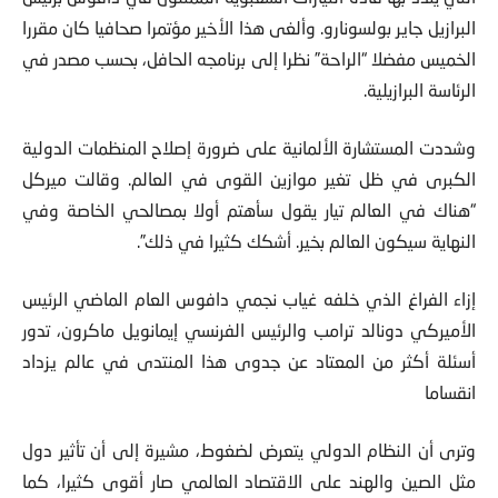
البرازيل جاير بولسونارو. وألغى هذا الأخير مؤتمرا صحافيا كان مقررا
الخميس مفضلا “الراحة” نظرا إلى برنامجه الحافل، بحسب مصدر في
الرئاسة البرازيلية.
وشددت المستشارة الألمانية على ضرورة إصلاح المنظمات الدولية
الكبرى في ظل تغير موازين القوى في العالم. وقالت ميركل
“هناك في العالم تيار يقول سأهتم أولا بمصالحي الخاصة وفي
النهاية سيكون العالم بخير. أشكك كثيرا في ذلك”.
إزاء الفراغ الذي خلفه غياب نجمي دافوس العام الماضي الرئيس
الأميركي دونالد ترامب والرئيس الفرنسي إيمانويل ماكرون، تدور
أسئلة أكثر من المعتاد عن جدوى هذا المنتدى في عالم يزداد
انقساما
وترى أن النظام الدولي يتعرض لضغوط، مشيرة إلى أن تأثير دول
مثل الصين والهند على الاقتصاد العالمي صار أقوى كثيرا، كما
رأت أنه يتعين على المنظمات الدولية أن تعكس الموازين الجديدة