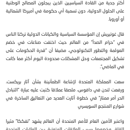
على الحلول الدولية، دون تسمية أي حكومة في أميركا الشمالية
أو أوروبا.
قال غوتيريش إن المؤسسة السياسية والكيانات الدولية تركتا الناس
في “حزام الصدأ” من العالم حيث اختفت صناعات في خضم
العولمة والتطور التكنولوجي، مضيفا أن “قدرة الحكومات على
تشكيل المجتمعات وحل المشكلات محدودة اليوم أكثر مما كانت
في الماضي”.
سعت المملكة المتحدة لإشاعة الطمأنينة بشأن آثار بريكست.
ورفعت لندن في دافوس، ملصقا عملاقا كتبت عليه عبارة “التبادل
الحر أمر ممتاز” في خطوة أثارت العديد من التعاليق الساخرة في
شوارع المنتجع السويسري
واعتبر الأمين العام للأمم المتحدة أن العالم يشهد “تفككا” مثيرا
للقلق وخصوصا بسبب العلاقات المتوترة بين الولايات المتحدة