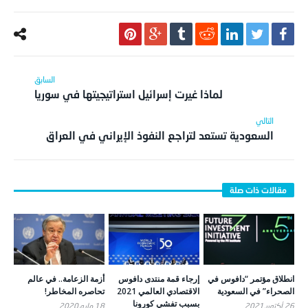
لماذا غيرت إسرائيل استراتيجيتها في سوريا
السعودية تستعد لتراجع النفوذ الإيراني في العراق
انطلاق مؤتمر “دافوس في
إرجاء قمة منتدى دافوس
أزمة الزعامة.. في عالم
الصحراء” في السعودية
الاقتصادي العالمي 2021
تحاصره المخاطر!
بسبب تفشي كورونا
26 أكتوبر,2021
18 مايو,2020
27 أغسطس,2020