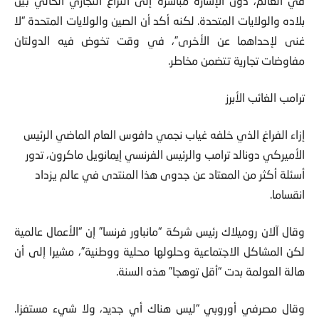
بلاده والولايات المتحدة. لكنه أكد أن الصين والولايات المتحدة “لا
غنى لإحداهما عن الأخرى”، في وقت تخوض فيه الدولتان
مفاوضات تجارية تتضمن مخاطر.
ترامب الغائب الأبرز
إزاء الفراغ الذي خلفه غياب نجمي دافوس العام الماضي الرئيس
الأميركي دونالد ترامب والرئيس الفرنسي إيمانويل ماكرون، تدور
أسئلة أكثر من المعتاد عن جدوى هذا المنتدى في عالم يزداد
انقساما.
وقال آلان روميلاك رئيس شركة “مانباور فرنسا” إن “الأعمال عالمية
لكن المشاكل الاجتماعية وحلولها محلية ووطنية”، مشيرا إلى أن
هالة العولمة بدت “أقل توهجا” هذه السنة.
وقال مصرفي أوروبي “ليس هناك أي جديد، ولا شيء مستفزا.
الاحترار المناخي والذكاء الاصطناعي ليسا من المسائل الجديدة،