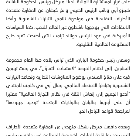
شينزو آبي ونائب الرئيس الصيني وانغ كيشان، عن المقاربة متعددة
الأطراف التقليدية في مواجهة تنامي التيارات الشعبوية وأيضا
الانتقادات التي يوجهها ناشطون عبر العالم للنخب، كما السياسات
الأميركية في عهد الرئيس دونالد ترامب التي أصبحت تغرد خارج
المنظومة العالمية التقليدية.
وسعى رئيس حكومة اليابان، الذي ترأس بلاده هذا العام مجموعة
العشرين، إلى اغتنام الفرصة “لاستعادة التفاؤل”، في وقت تهيمن
فيه على مناخ المنتدى بوضوح المناوشات التجارية وتصاعد التيارات
الشعبوية وتباطؤ الاقتصاد العالمي. وقال آبي في كلمته للمنتدى
“أدعو الجميع إلى إنعاش الثقة في نظام التجارة العالمية” معتبرا
أن على أوروبا واليابان والولايات المتحدة “توحيد جهودها”
لمراجعة قواعد التبادل الحر.
وبعده دافعت ميركل بشكل منهجي عن المقاربة متعددة الأطراف
التي يندد بها قادة التيارات الشعبوية الممثلون في دافوس برئيس