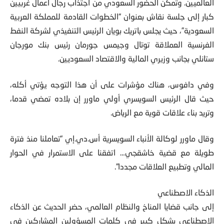
كبار إلى جلسة نقاش بعنوان “الخطوات القادمة للمملكة العربية
السعودية”، حيث يجلس باتريك بويان الرئيس التنفيذي لشركة النفط
الفرنسية العملاقة توتال وجيمس جورمان رئيس بنك مورجان
ستانلي بجانب وزيري المالية والاقتصاد السعوديين.
وفي دافوس، هناك مؤشرات على أن هذا التوجه يؤتي أكله،
حيث قال الرئيس السويسري أولي ماورر إن بلاده تمضي قدما،
وتريد بناء علاقات قوية مع الرياض.
وقال ماورر لوكالة الأنباء السويسرية أس.دي.إي “تعاملنا منذ فترة
طويلة مع قضية خاشقجي… اتفقنا على الاستمرار في الحوار
المالي وتطبيع العلاقات مجددا”.
الذكاء الاصطناعي
إلى جانب قضايا المناخ والنظام العالمي، حضر الحديث عن الذكاء
الاصطناعي بشكل كبير في كلمات المسؤولين المشاركين في