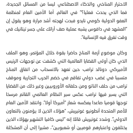
فما الذي يحدث فعليا؟” في العالم. أما الأمين العام لمنظمة
العفو الدولية كومي نايدو فبدت لهجته أشد مرارة وهو يقول إن
“المشهد في دافوس يشبه عملية صف أرائك على جسر تيتانيك في
وقت تغرق فيه الإنسانية”.
وكان موضوع أزمة المناخ حاضرا بقوة خلال المؤتمر، وهو الملف
الذي كان أولى القضايا العالمية التي كشفت عن توجهات الرئيس
الأميركي دونالد ترامب حين تعهد بالانسحاب من اتفاق المناخ
متسببا في غضب دولي تفاقم في خضم الحرب التجارية وموقف
ترامب من حلف الناتو ومن حلفائه الأوروبيين وغير ذلك من القضايا
التي يسير فيها ترامب عكس سير النظام العالمي القائم مرسخا
توجها قوميا صاعدا يعكسه شعار “أميركا أولا”. وانتقد الأمين العام
للأمم المتحدة أنطونيو غوتيريش، “هؤلاء الذين لا يؤمنون بالتعاون
الدولي”. وشدد غوتيريش قائلا إنه “ليس كافيا التشهير بهؤلاء الذين
يختلفون واعتبارهم قوميين أو شعبويين”، مشيرا إلى أن المشكلة
أكثر جدية من القادة السياسيين الذين يبجلون المصالح الوطنية