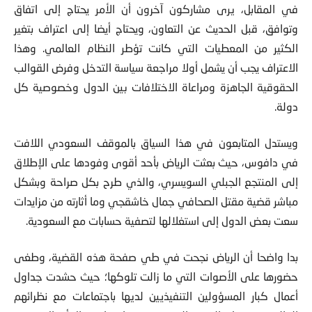
وتوافق، قبل الحديث عن التعاون، ويحتاج أيضا إلى اعتراف بتغير
الكثير من المعطيات التي كانت تؤطر النظام العالمي. وهذا
الاعتراف يجب أن يشمل أولا مراجعة سياسة التدخل وفرض القوالب
الحقوقية الجاهزة ومراعاة الاختلافات بين الدول وخصوصية كل
دولة.
ويستدل المتابعون في هذا السياق بالموقف السعودي اللافت
في دافوس، حيث بعثت الرياض بأحد أقوى وفودها على الإطلاق
إلى المنتجع الجبلي السويسري، والذي طرح بكل صراحة وبشكل
مباشر قضية مقتل الصحافي جمال خاشقجي وما أثارته من مزايدات
سعت بعض الدول إلى استغلالها لتصفية حسابات مع السعودية.
بدا واضحا أن الرياض نجحت في طي صفحة هذه القضية، وطغى
حضورها على الأصوات التي ما زالت تلوكها؛ حيث حشدت جداول
أعمال كبار المسؤولين التنفيذيين لديها باجتماعات مع نظرائهم
العالميين. وتمكن الحضور السعودي من اجتذاب رجال أعمال غربيين