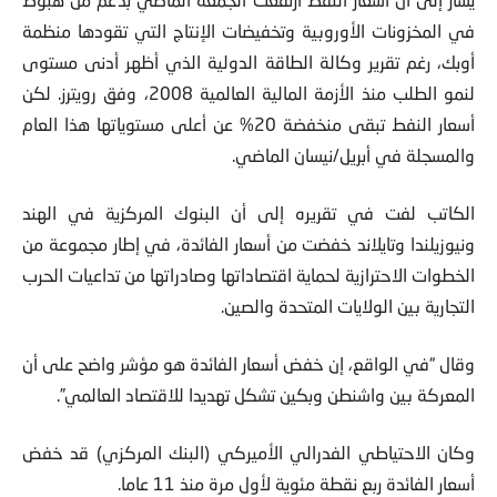
في المخزونات الأوروبية وتخفيضات الإنتاج التي تقودها منظمة
أوبك، رغم تقرير وكالة الطاقة الدولية الذي أظهر أدنى مستوى
لنمو الطلب منذ الأزمة المالية العالمية 2008، وفق رويترز. لكن
أسعار النفط تبقى منخفضة 20% عن أعلى مستوياتها هذا العام
والمسجلة في أبريل/نيسان الماضي.
الكاتب لفت في تقريره إلى أن البنوك المركزية في الهند
ونيوزيلندا وتايلاند خفضت من أسعار الفائدة، في إطار مجموعة من
الخطوات الاحترازية لحماية اقتصاداتها وصادراتها من تداعيات الحرب
التجارية بين الولايات المتحدة والصين.
وقال “في الواقع، إن خفض أسعار الفائدة هو مؤشر واضح على أن
المعركة بين واشنطن وبكين تشكل تهديدا للاقتصاد العالمي”.
وكان الاحتياطي الفدرالي الأميركي (البنك المركزي) قد خفض
أسعار الفائدة ربع نقطة مئوية لأول مرة منذ 11 عاما.