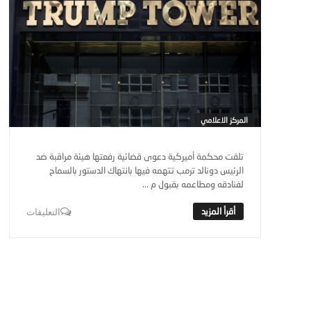
المركز الاعلامي
تلقت محكمة أميركية دعوى قضائية رفعتها هيئة مراقبة ضد
الرئيس دونالد ترمب تتهمه فيها بانتهاك الدستور بالسماح
لفنادقه ومطاعمه بقبول م ...
التعليقات