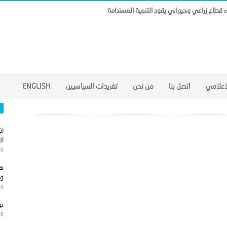
ناء قطاع زراعي وحيواني يقود التنمية المستدامة
لاعلامي
اتصل بنا
من نحن
تغريدات السياسيين
ENGLISH
اق
ال
26
هج
وا
26
تر
26