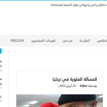
ناء قطاع زراعي وحيواني يقود التنمية المستدامة
لاعلامي
اتصل بنا
من نحن
تغريدات السياسيين
ENGLISH
اق
ال
26
المسألة العلوية في تركيا
هج
وا
Editor
-
25 أبريل,2015
26
تر
26