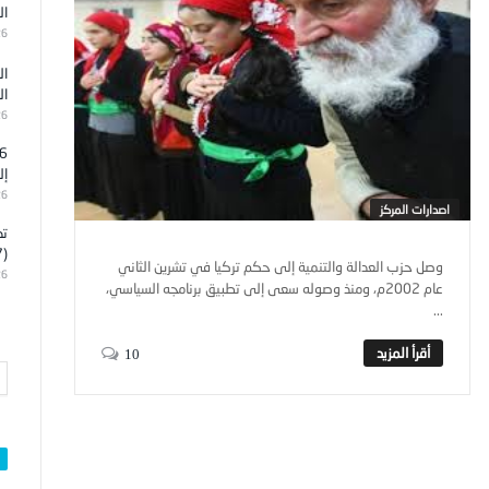
ال
26
ال
ال
26
إل
26
اصدارات المركز
تد
(7)
وصل حزب العدالة والتنمية إلى حكم تركيا في تشرين الثاني
26
عام 2002م، ومنذ وصوله سعى إلى تطبيق برنامجه السياسي،
...
10