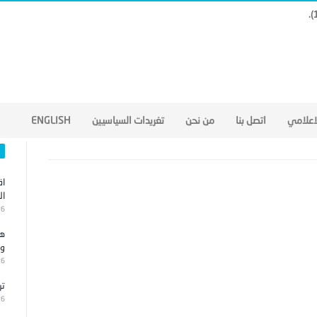
لاعلامي
اتصل بنا
من نحن
تغريدات السياسيين
ENGLISH
اق
ال
26
هج
وا
26
تر
26