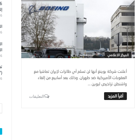
إل
26
ال
26
ال
ال
المركز الاعلامي
26
تد
أعلنت شركة بوينغ أنها لن تسلم أي طائرات لإيران تماشيا مع
(7)
العقوبات الأميركية ضد طهران. وذلك بعد أسابيع من إلغاء
26
واشنطن تراخيص لبوين ...
التعليقات