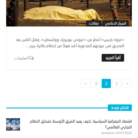
المركز الاعلامي
مقالات
«غزوة باريس» أخطر من «غزوتي نيويورك وواشنطن». وقتل الناس بعد
التحديق في عيونهم المذعورة أشد هولاً من ارتطام طائرة ببرج ...
التعليقات
3
2
1
الأكثر قراءة
اقتصاد الجغرافيا السياسية: كيف يعيد الشرق الأوسط تشكيل النظام
التجاري العالمي؟
posted on 19/07/2026