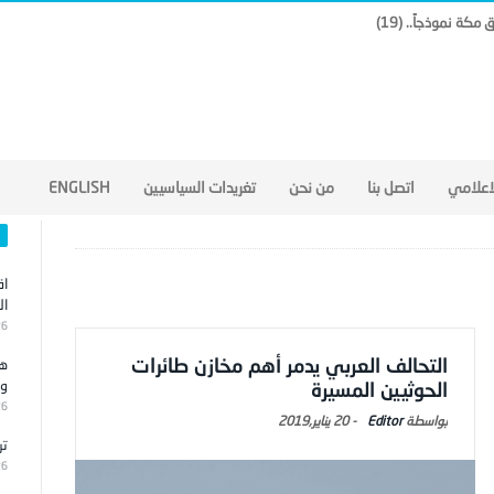
لاعلامي
اتصل بنا
من نحن
تغريدات السياسيين
ENGLISH
اق
ال
26
التحالف العربي يدمر أهم مخازن طائرات
هج
وا
الحوثيين المسيرة
26
Editor
-
20 يناير,2019
تر
26