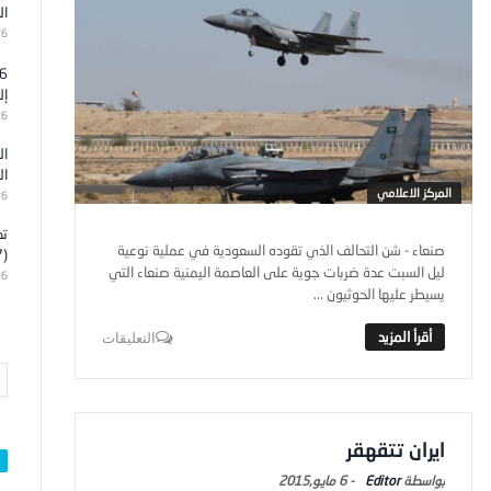
ال
26
إل
26
ال
ال
المركز الاعلامي
26
تد
صنعاء - شن التحالف الذي تقوده السعودية في عملية نوعية
(7)
ليل السبت عدة ضربات جوية على العاصمة اليمنية صنعاء التي
26
يسيطر عليها الحوثيون ...
التعليقات
ايران تتقهقر
Editor
-
6 مايو,2015