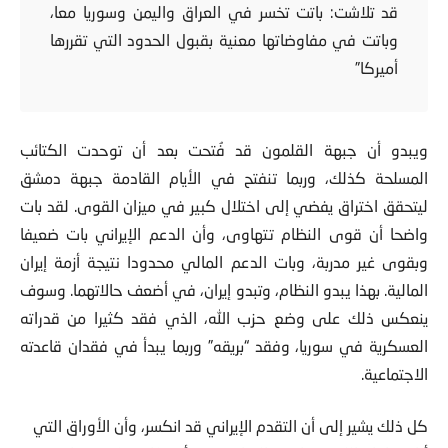
قد تلاشت: باتت تخسر في العراق واليمن وسوريا معا،
وباتت في مفاوضاتها معنية بقبول الحدود التي تقررها
أميركا”
ويبدو أن جبهة القلمون قد فُتحت بعد أن توحدت الكتائب
المسلحة كذلك، وربما تنفتح في الأيام القادمة جبهة دمشق
ليتحقق اختراق يفضي إلى اختلال كبير في ميزان القوى. لقد بات
واضحا أن قوى النظام تتهاوى، وأن الدعم الإيراني بات ضعيفا
وبقوى غير مدربة، وبات الدعم المالي محدودا نتيجة أزمة إيران
المالية. بهذا يبدو النظام، وتبدو إيران، في أضعف حالاتهما. وسوف
ينعكس ذلك على وضع حزب الله، الذي فقد كثيرا من قدراته
العسكرية في سوريا، وفقد “بريقه” وربما يبدأ في فقدان قاعدته
الاجتماعية.
كل ذلك يشير إلى أن التقدم الإيراني قد انكسر، وأن الأوراق التي