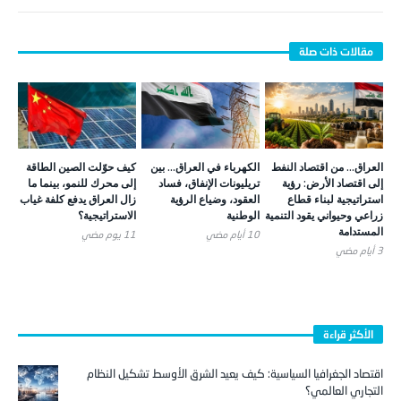
العراق… من اقتصاد النفط
الكهرباء في العراق… بين
كيف حوّلت الصين الطاقة
إلى اقتصاد الأرض: رؤية
تريليونات الإنفاق، فساد
إلى محرك للنمو، بينما ما
استراتيجية لبناء قطاع
العقود، وضياع الرؤية
زال العراق يدفع كلفة غياب
زراعي وحيواني يقود التنمية
الوطنية
الاستراتيجية؟
المستدامة
10 أيام ‎مضي
11 يوم ‎مضي
3 أيام ‎مضي
الأكثر قراءة
اقتصاد الجغرافيا السياسية: كيف يعيد الشرق الأوسط تشكيل النظام
التجاري العالمي؟