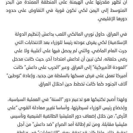
أن تظهر مقدرتها على الهيمنة على المنطقة الممتدة من البحر
المتوسط إلى اليمن لكي تكون قوية في التفاوض على حدود
دورها الإقليمي.
في العراق، حاول نوري المالكي اللعب بداعش (تنظيم الدولة
الإسلامية) لكي يفرض عودته رئيسا للوزراء بعد الانتخابات التي
جرت العام الماضي، والتي لم يحصل فيها على أغلبية ولا على
رضى حلفائه، لكن تبين أن لداعش امتدادا آخر، حيث كانت مدخل
“العودة الأميركية” إلى العراق. وعبر “الحرب على داعش” كانت
أميركا تعمل على فرض مسكها بالسلطة من جديد، وإعادة “توطين”
آلاف الجنود كما كانت تخطط حين احتلال العراق.
ولهذا أصبح تكتيكها هو تدعيم دور “السنة” في العملية السياسية،
وإخضاع رئيس الوزراء لسيطرتها، وأساسا تغيير معادلة القوى “على
الأرض”، من خلال إضعاف دور المليشيا الطائفية الشيعية وتأسيس
مليشيا مقابلة. ومن ثم إطالة أمد الصراع “ضد داعش” من أجل
تحقيق ذلك. وإذا كان قد تحقق بعض “الانتصارات” في مناطق