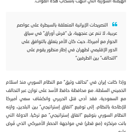
الهيمنة السورية التي انتهت بانسحاب هذه القوات.
التصريحات الإيرانية المتعلقة بالسيطرة على عواصم
عربية، لا تنم عن عنجهية، بل “فرش أوراق” في سياق
الحوار مع أميركا، حيث كان الأمر يتعلق بالتوافق على
الدور الإقليمي لطهران في إطار منظور يقوم على
“التحالف” بين الطرفين”
وإذا كانت إيران في “تحالف وثيق” مع النظام السوري منذ استلام
الخميني السلطة، مع محافظة حافظ الأسد على توازن عبر التحالف
مع السعودية، فقد أدى قتل الحريري وانكشاف سعي أميركا
للإطاحة بالنظام، إلى توقيع “اتفاق إستراتيجي” بين البلدين، وازنه
النظام السوري بتوقيع “اتفاق إستراتيجي” مع تركيا، الدولة التي
باتت مرتكزه (مع قطر) في مواجهة الحصار الأميركي الذي فُرض
عليه.