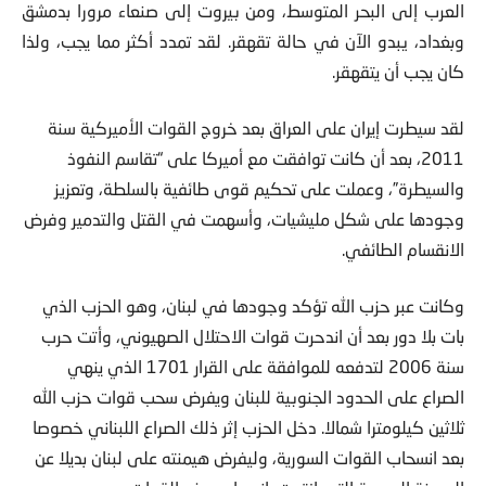
العرب إلى البحر المتوسط،
ومن بيروت إلى صنعاء مرورا بدمشق
وبغداد، يبدو الآن في حالة تقهقر. لقد تمدد أكثر مما يجب، ولذا
كان يجب أن يتقهقر.
لقد سيطرت إيران على العراق بعد خروج القوات الأميركية سنة
2011، بعد أن كانت توافقت مع أميركا على “تقاسم النفوذ
والسيطرة”، وعملت على تحكيم قوى طائفية بالسلطة، وتعزيز
وجودها على شكل مليشيات، وأسهمت في القتل والتدمير وفرض
الانقسام الطائفي.
وكانت عبر حزب الله تؤكد وجودها في لبنان، وهو الحزب الذي
بات بلا دور بعد أن اندحرت قوات الاحتلال الصهيوني، وأتت حرب
سنة 2006 لتدفعه للموافقة على القرار 1701 الذي ينهي
الصراع على الحدود الجنوبية للبنان ويفرض سحب قوات حزب الله
ثلاثين كيلومترا شمالا. دخل الحزب إثر ذلك الصراع اللبناني خصوصا
بعد انسحاب القوات السورية، وليفرض هيمنته على لبنان بديلا عن