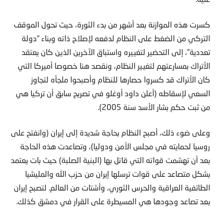
كسرت هذه الموازنة بعد أشهر من بدء الثورة، حيث تحول الموقف
التركي من الضغط على النظام لدفعه لإصلاح ذاته وبناء “دولة
تعددية”، إلى التحضير لتغييره واستباق الآخرين الذين كان يعتقد
الأتراك بمسارعتهم لتغيير النظام، ونقصد هنا خصوصا أميركا التي
كان الأتراك قد كسروا حصارها للنظام وأصبحوا ملجأه لتجاوز
السعي لإسقاطه (أعلن داود أوغلو في تصريح سابق أن تركيا هي
من ثبت حكم بشار الأسد سنة 2005).
وعلى ضوء ذلك، أصبح النظام بحاجة شديدة إلى إيران (وانفتح على
روسيا لحمايته في مجلس الأمن ودوليا)، وتصاعدت هذه الحاجة
بعد أن تهشمت قواته التي قاتل بها (البنية الصلبة) حيث بات يعتمد
بشكل متصاعد على قوات ترسلها إيران من حزب الله والمليشيا
الطائفية العراقية والحرس الثوري، وأشتات من العالم. لتصبح إيران
بعد تصاعد وجودها هي المسيطرة على القرار في دمشق كذلك.