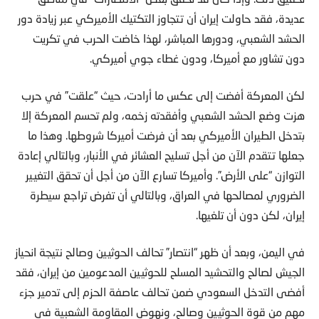
عديدة، فقد حاولت إيران أن تتجاوز التكتيك الأميركي عبر زيادة دور
الحشد الشعبي، ودورها المباشر، لهذا خاضت الحرب في تكريت
دون تشاور مع أميركا، ودون غطاء جوي أميركي.
لكن المعركة أفضت إلى عكس ما أرادت، حيث “علقت” في حرب
هزت وضع الحشد الشعبي وأفقدته زخمه، ولم تحسم المعركة إلا
بتدخل الطيران الأميركي بعد أن فرضت أميركا شروطها. وهذا ما
جعلها تتقدم الآن من أجل تسليح العشائر في الأنبار، وبالتالي إعادة
التوازن “على الأرض”. وأميركا تسارع الآن من أجل أن تحقق التغيير
الضروري لمصالحها في العراق، وبالتالي أن تفرض تراجع سيطرة
إيران، لكن دون أن تلغيها.
في اليمن، وبعد أن ظهر “انتصار” تحالف الحوثيين وصالح نتيجة انحياز
الجيش لصالح والتحشيد المسلح للحوثيين المدعومين من إيران، فقد
أفضى التدخل السعودي ضمن تحالف عاصفة الحزم إلى تدمير جزء
مهم من قوة الحوثيين وصالح، ونهوض المقاومة الشعبية في