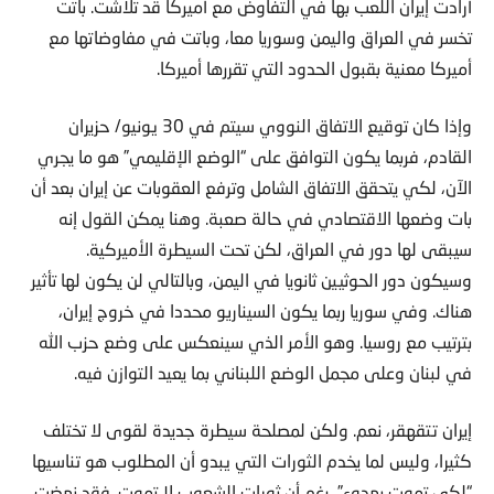
أرادت إيران اللعب بها في التفاوض مع أميركا قد تلاشت. باتت
تخسر في العراق واليمن وسوريا معا، وباتت في مفاوضاتها مع
أميركا معنية بقبول الحدود التي تقررها أميركا.
وإذا كان توقيع الاتفاق النووي سيتم في 30 يونيو/ حزيران
القادم، فربما يكون التوافق على “الوضع الإقليمي” هو ما يجري
الآن، لكي يتحقق الاتفاق الشامل وترفع العقوبات عن إيران بعد أن
بات وضعها الاقتصادي في حالة صعبة. وهنا يمكن القول إنه
سيبقى لها دور في العراق، لكن تحت السيطرة الأميركية.
وسيكون دور الحوثيين ثانويا في اليمن، وبالتالي لن يكون لها تأثير
هناك. وفي سوريا ربما يكون السيناريو محددا في خروج إيران،
بترتيب مع روسيا. وهو الأمر الذي سينعكس على وضع حزب الله
في لبنان وعلى مجمل الوضع اللبناني بما يعيد التوازن فيه.
إيران تتقهقر، نعم. ولكن لمصلحة سيطرة جديدة لقوى لا تختلف
كثيرا، وليس لما يخدم الثورات التي يبدو أن المطلوب هو تناسيها
“لكي تموت بهدوء”، رغم أن ثورات الشعوب لا تموت. فقد نهضت