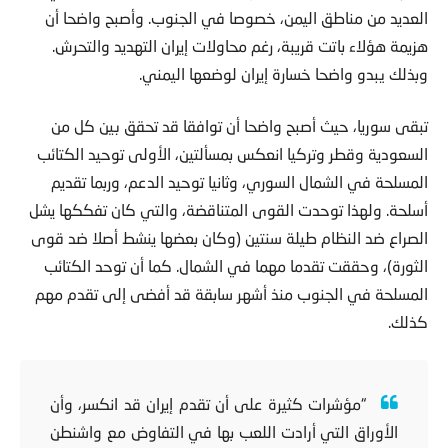
العديد من مناطق اليمن، خصوصا في الجنوب. وأصبح واضحا أن
هزيمة هؤلاء باتت قريبة، رغم محاولات إيران التهديد والتحرش.
وبذلك يبدو واضحا خسارة إيران لوضعها اليمني.
تبقى سوريا، حيث أصبح واضحا أن توافقا قد تحقق بين كل من
السعودية وقطر وتركيا انعكس بمسألتين، الأولى توحيد الكتائب
المسلحة في الشمال السوري، وثانيا توحيد الدعم، وربما تقديم
أسلحة. ولهذا توحدت القوى المتناقضة، والتي كان تفككها يشل
الصراع ضد النظام طيلة سنتين (وكان بعضها ينشط أصلا ضد قوى
الثورة)، وحققت تقدما مهما في الشمال. كما أن توحد الكتائب
المسلحة في الجنوب منذ أشهر سابقة قد أفضى إلى تقدم مهم
كذلك.
“مؤشرات كثيرة على أن تقدم إيران قد انكسر، وأن
الأوراق التي أرادت اللعب بها في التفاوض مع واشنطن