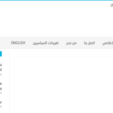
لاعلامي
اتصل بنا
من نحن
تغريدات السياسيين
ENGLISH
اق
ال
26
هج
وا
26
تر
26